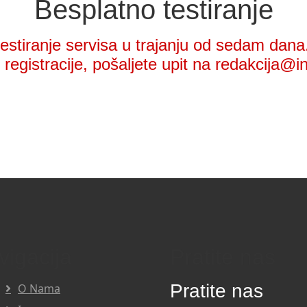
Besplatno testiranje
stiranje servisa u trajanju od sedam dana.
registracije, pošaljete upit na redakcija@i
vigacija
Pratite nas
Pratite nas
O Nama