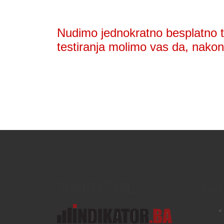
Nudimo jednokratno besplatno te
testiranja molimo vas da, nakon 
Text/HTML
Na