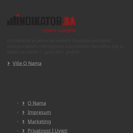
Text/HTML
Indikator.ba je jedan od vodećih finasijsko-poslovnih
medija u Bosni i Hercegovini u privatnom vlasništvu koji je
počeo sa radom 1. juna 2011 godine.
Više O Nama
Navigacija
O Nama
Impresum
Marketing
Privatnost I Uvjeti