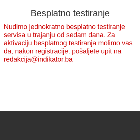
Besplatno testiranje
Nudimo jednokratno besplatno testiranje
servisa u trajanju od sedam dana. Za
aktivaciju besplatnog testiranja molimo vas
da, nakon registracije, pošaljete upit na
redakcija@indikator.ba