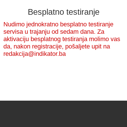
Besplatno testiranje
Nudimo jednokratno besplatno testiranje
servisa u trajanju od sedam dana. Za
aktivaciju besplatnog testiranja molimo vas
da, nakon registracije, pošaljete upit na
redakcija@indikator.ba