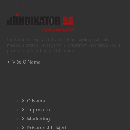
Text/HTML
Indikator.ba je jedan od vodećih finasijsko-poslovnih
medija u Bosni i Hercegovini u privatnom vlasništvu koji je
počeo sa radom 1. juna 2011 godine.
Više O Nama
Navigacija
O Nama
Impresum
Marketing
Privatnost I Uvjeti