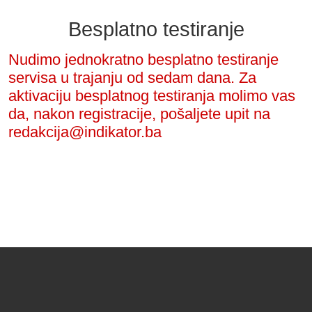
Besplatno testiranje
Nudimo jednokratno besplatno testiranje
servisa u trajanju od sedam dana. Za
aktivaciju besplatnog testiranja molimo vas
da, nakon registracije, pošaljete upit na
redakcija@indikator.ba