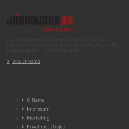
Text/HTML
Indikator.ba je jedan od vodećih finasijsko-poslovnih
medija u Bosni i Hercegovini u privatnom vlasništvu koji je
počeo sa radom 1. juna 2011 godine.
Više O Nama
Navigacija
O Nama
Impresum
Marketing
Privatnost I Uvjeti