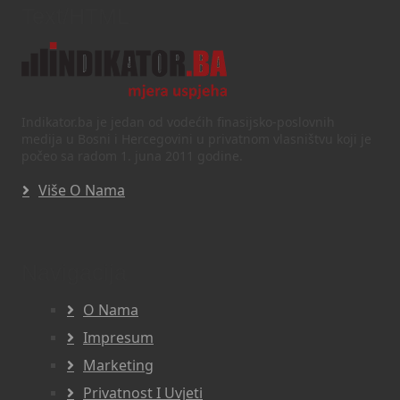
Text/HTML
Indikator.ba je jedan od vodećih finasijsko-poslovnih
medija u Bosni i Hercegovini u privatnom vlasništvu koji je
počeo sa radom 1. juna 2011 godine.
Više O Nama
Navigacija
O Nama
Impresum
Marketing
Privatnost I Uvjeti