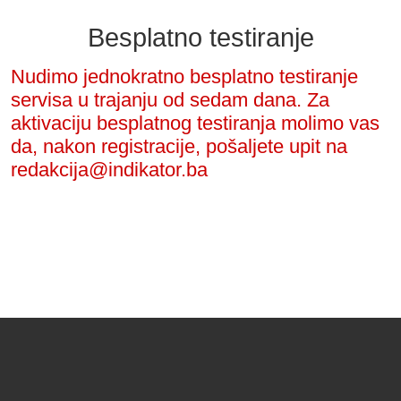
Besplatno testiranje
Nudimo jednokratno besplatno testiranje
servisa u trajanju od sedam dana. Za
aktivaciju besplatnog testiranja molimo vas
da, nakon registracije, pošaljete upit na
redakcija@indikator.ba