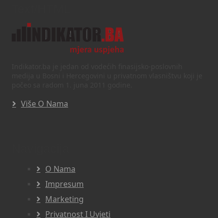
Text/HTML
Indikator.ba je jedan od vodećih finasijsko-poslovnih
medija u Bosni i Hercegovini u privatnom vlasništvu koji je
počeo sa radom 1. juna 2011 godine.
Više O Nama
Navigacija
O Nama
Impresum
Marketing
Privatnost I Uvjeti