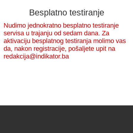
Besplatno testiranje
Nudimo jednokratno besplatno testiranje
servisa u trajanju od sedam dana. Za
aktivaciju besplatnog testiranja molimo vas
da, nakon registracije, pošaljete upit na
redakcija@indikator.ba