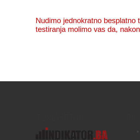
Nudimo jednokratno besplatno te
testiranja molimo vas da, nakon 
Text/HTML
Na