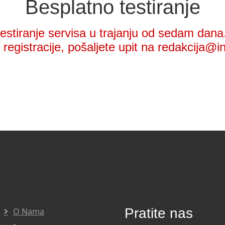
Besplatno testiranje
stiranje servisa u trajanju od sedam dana.
registracije, pošaljete upit na redakcija@i
vigacija
Pratite nas
Pratite nas
O Nama