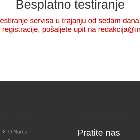
Besplatno testiranje
stiranje servisa u trajanju od sedam dana.
registracije, pošaljete upit na redakcija@i
vigacija
Pratite nas
Pratite nas
O Nama