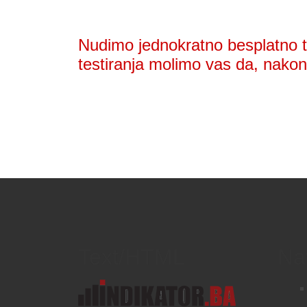
Nudimo jednokratno besplatno te
testiranja molimo vas da, nakon 
Text/HTML
Na