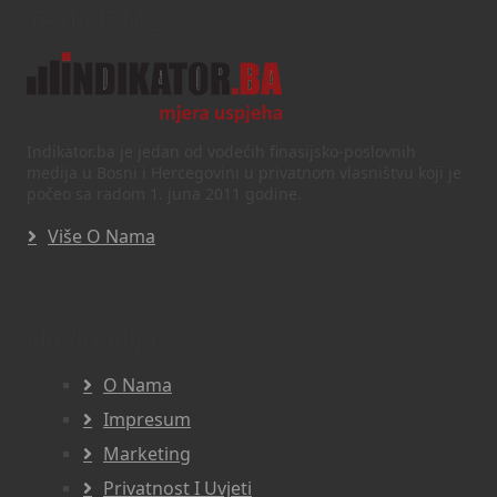
Text/HTML
Indikator.ba je jedan od vodećih finasijsko-poslovnih
medija u Bosni i Hercegovini u privatnom vlasništvu koji je
počeo sa radom 1. juna 2011 godine.
Više O Nama
Navigacija
O Nama
Impresum
Marketing
Privatnost I Uvjeti