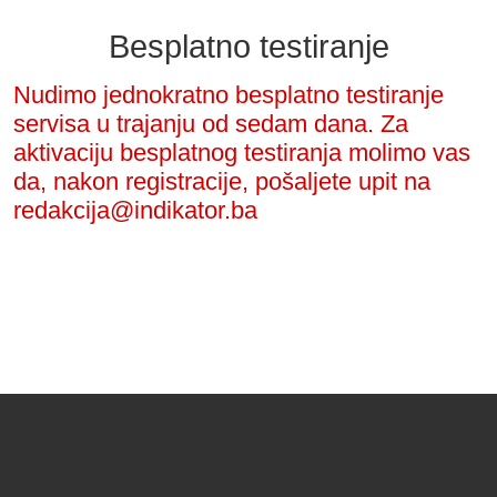
Besplatno testiranje
Nudimo jednokratno besplatno testiranje
servisa u trajanju od sedam dana. Za
aktivaciju besplatnog testiranja molimo vas
da, nakon registracije, pošaljete upit na
redakcija@indikator.ba