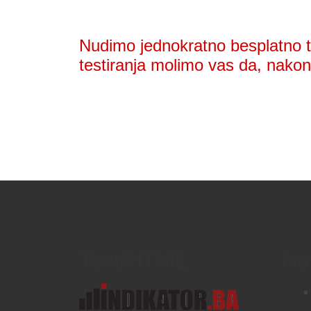
Nudimo jednokratno besplatno te
testiranja molimo vas da, nakon 
Text/HTML
Na