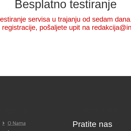
Besplatno testiranje
stiranje servisa u trajanju od sedam dana.
registracije, pošaljete upit na redakcija@i
vigacija
Pratite nas
Pratite nas
O Nama