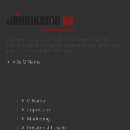
Text/HTML
Indikator.ba je jedan od vodećih finasijsko-poslovnih
medija u Bosni i Hercegovini u privatnom vlasništvu koji je
počeo sa radom 1. juna 2011 godine.
Više O Nama
Navigacija
O Nama
Impresum
Marketing
Privatnost I Uvjeti