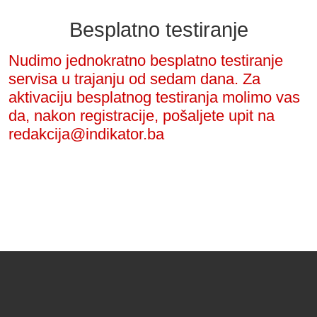
Besplatno testiranje
Nudimo jednokratno besplatno testiranje
servisa u trajanju od sedam dana. Za
aktivaciju besplatnog testiranja molimo vas
da, nakon registracije, pošaljete upit na
redakcija@indikator.ba