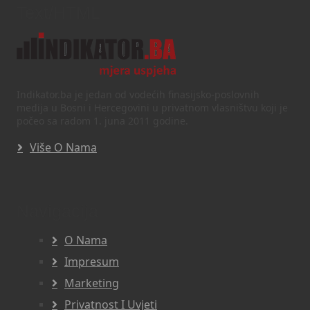
Text/HTML
Indikator.ba je jedan od vodećih finasijsko-poslovnih
medija u Bosni i Hercegovini u privatnom vlasništvu koji je
počeo sa radom 1. juna 2011 godine.
Više O Nama
Navigacija
O Nama
Impresum
Marketing
Privatnost I Uvjeti