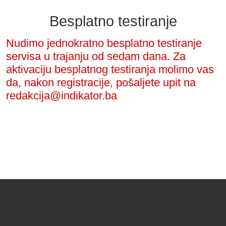
Besplatno testiranje
Nudimo jednokratno besplatno testiranje
servisa u trajanju od sedam dana. Za
aktivaciju besplatnog testiranja molimo vas
da, nakon registracije, pošaljete upit na
redakcija@indikator.ba