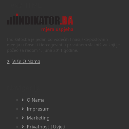
Text/HTML
Indikator.ba je jedan od vodećih finasijsko-poslovnih
medija u Bosni i Hercegovini u privatnom vlasništvu koji je
počeo sa radom 1. juna 2011 godine.
Više O Nama
Navigacija
O Nama
Impresum
Marketing
Privatnost I Uvjeti