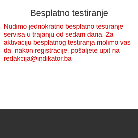
Besplatno testiranje
Nudimo jednokratno besplatno testiranje
servisa u trajanju od sedam dana. Za
aktivaciju besplatnog testiranja molimo vas
da, nakon registracije, pošaljete upit na
redakcija@indikator.ba