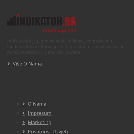
Text/HTML
Indikator.ba je jedan od vodećih finasijsko-poslovnih
medija u Bosni i Hercegovini u privatnom vlasništvu koji je
počeo sa radom 1. juna 2011 godine.
Više O Nama
Navigacija
O Nama
Impresum
Marketing
Privatnost I Uvjeti