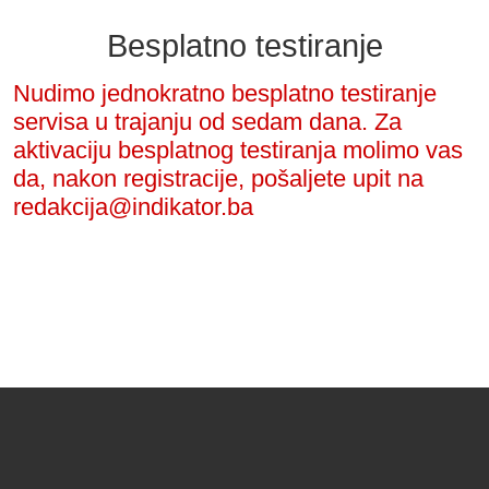
Besplatno testiranje
Nudimo jednokratno besplatno testiranje
servisa u trajanju od sedam dana. Za
aktivaciju besplatnog testiranja molimo vas
da, nakon registracije, pošaljete upit na
redakcija@indikator.ba