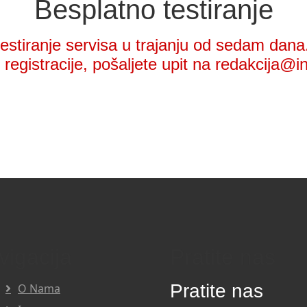
Besplatno testiranje
stiranje servisa u trajanju od sedam dana.
registracije, pošaljete upit na redakcija@i
vigacija
Pratite nas
Pratite nas
O Nama