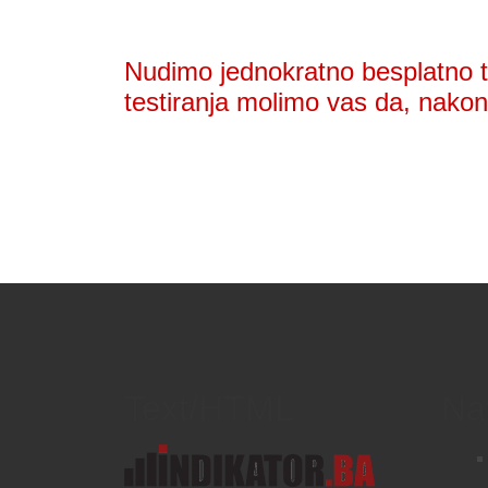
Nudimo jednokratno besplatno te
testiranja molimo vas da, nakon 
Text/HTML
Na