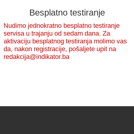
Besplatno testiranje
Nudimo jednokratno besplatno testiranje
servisa u trajanju od sedam dana. Za
aktivaciju besplatnog testiranja molimo vas
da, nakon registracije, pošaljete upit na
redakcija@indikator.ba