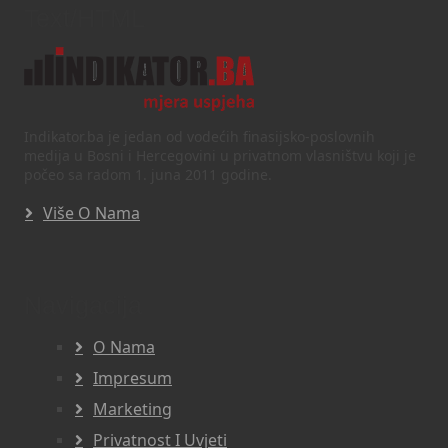
Text/HTML
Indikator.ba je jedan od vodećih finasijsko-poslovnih
medija u Bosni i Hercegovini u privatnom vlasništvu koji je
počeo sa radom 1. juna 2011 godine.
Više O Nama
Navigacija
O Nama
Impresum
Marketing
Privatnost I Uvjeti