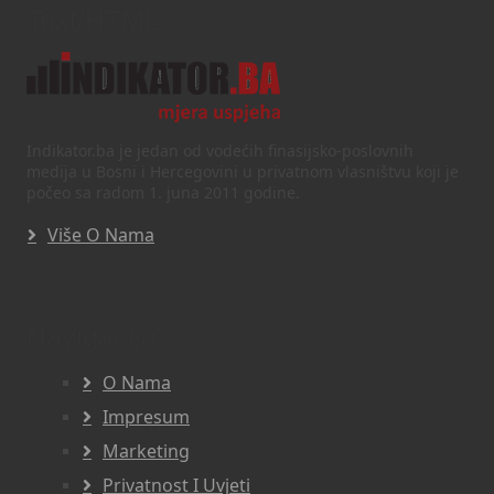
Text/HTML
Indikator.ba je jedan od vodećih finasijsko-poslovnih
medija u Bosni i Hercegovini u privatnom vlasništvu koji je
počeo sa radom 1. juna 2011 godine.
Više O Nama
Navigacija
O Nama
Impresum
Marketing
Privatnost I Uvjeti