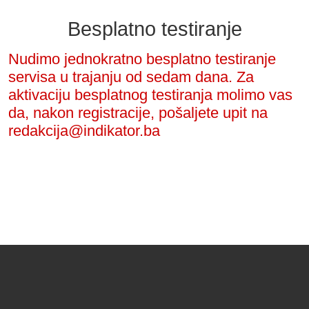
Besplatno testiranje
Nudimo jednokratno besplatno testiranje
servisa u trajanju od sedam dana. Za
aktivaciju besplatnog testiranja molimo vas
da, nakon registracije, pošaljete upit na
redakcija@indikator.ba