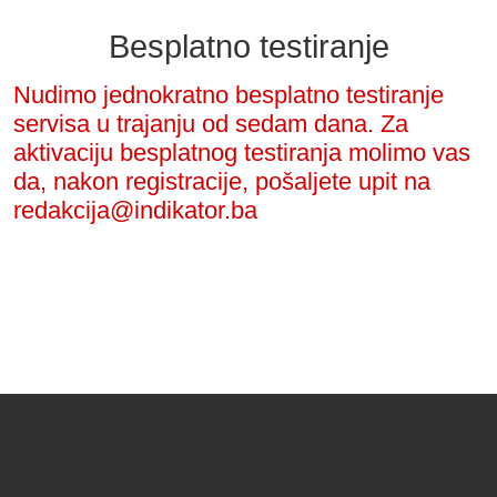
Besplatno testiranje
Nudimo jednokratno besplatno testiranje
servisa u trajanju od sedam dana. Za
aktivaciju besplatnog testiranja molimo vas
da, nakon registracije, pošaljete upit na
redakcija@indikator.ba