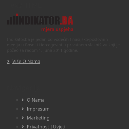
Text/HTML
Indikator.ba je jedan od vodećih finasijsko-poslovnih
medija u Bosni i Hercegovini u privatnom vlasništvu koji je
počeo sa radom 1. juna 2011 godine.
Više O Nama
Navigacija
O Nama
Impresum
Marketing
Privatnost I Uvjeti