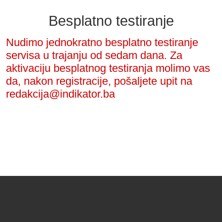
Besplatno testiranje
Nudimo jednokratno besplatno testiranje
servisa u trajanju od sedam dana. Za
aktivaciju besplatnog testiranja molimo vas
da, nakon registracije, pošaljete upit na
redakcija@indikator.ba