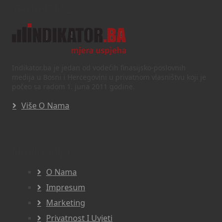
Text/HTML
Indikator.ba je jedan od vodećih finasijsko-poslovnih
medija u Bosni i Hercegovini u privatnom vlasništvu koji je
počeo sa radom 1. juna 2011 godine.
Više O Nama
Navigacija
O Nama
Impresum
Marketing
Privatnost I Uvjeti