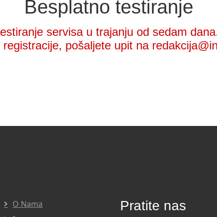
Besplatno testiranje
stiranje servisa u trajanju od sedam dana.
registracije, pošaljete upit na redakcija@i
vigacija
Pratite nas
Pratite nas
O Nama