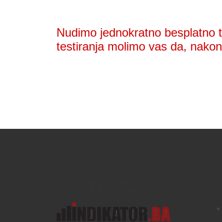
Nudimo jednokratno besplatno te
testiranja molimo vas da, nakon 
Text/HTML
Na