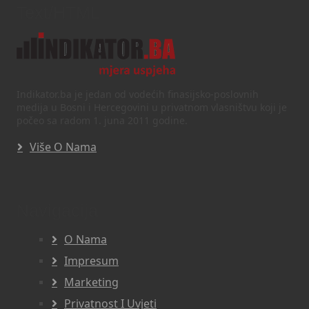
Text/HTML
Indikator.ba je jedan od vodećih finasijsko-poslovnih
medija u Bosni i Hercegovini u privatnom vlasništvu koji je
počeo sa radom 1. juna 2011 godine.
Više O Nama
Navigacija
O Nama
Impresum
Marketing
Privatnost I Uvjeti