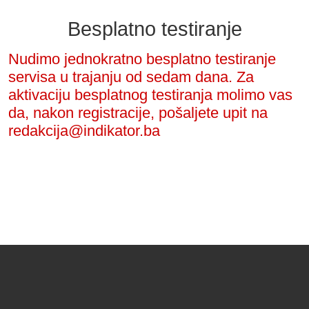
Besplatno testiranje
Nudimo jednokratno besplatno testiranje
servisa u trajanju od sedam dana. Za
aktivaciju besplatnog testiranja molimo vas
da, nakon registracije, pošaljete upit na
redakcija@indikator.ba