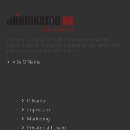
Text/HTML
Indikator.ba je jedan od vodećih finasijsko-poslovnih
medija u Bosni i Hercegovini u privatnom vlasništvu koji je
počeo sa radom 1. juna 2011 godine.
Više O Nama
Navigacija
O Nama
Impresum
Marketing
Privatnost I Uvjeti