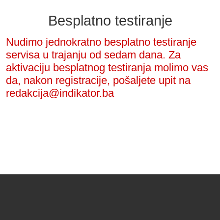
Besplatno testiranje
Nudimo jednokratno besplatno testiranje
servisa u trajanju od sedam dana. Za
aktivaciju besplatnog testiranja molimo vas
da, nakon registracije, pošaljete upit na
redakcija@indikator.ba