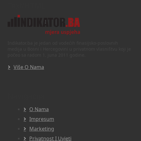
Text/HTML
Indikator.ba je jedan od vodećih finasijsko-poslovnih
medija u Bosni i Hercegovini u privatnom vlasništvu koji je
počeo sa radom 1. juna 2011 godine.
Više O Nama
Navigacija
O Nama
Impresum
Marketing
Privatnost I Uvjeti