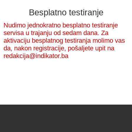
Besplatno testiranje
Nudimo jednokratno besplatno testiranje
servisa u trajanju od sedam dana. Za
aktivaciju besplatnog testiranja molimo vas
da, nakon registracije, pošaljete upit na
redakcija@indikator.ba