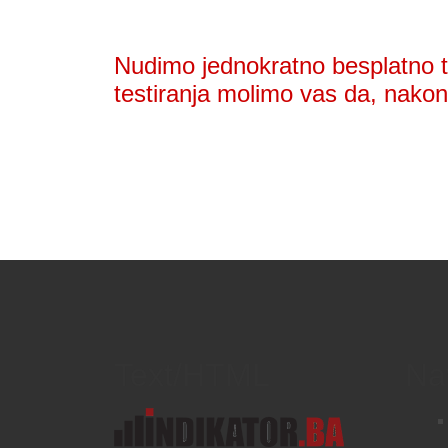
Nudimo jednokratno besplatno te
testiranja molimo vas da, nakon 
Text/HTML
Na