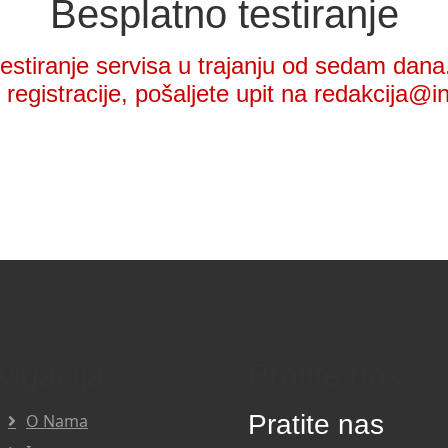
Besplatno testiranje
stiranje servisa u trajanju od sedam dana.
registracije, pošaljete upit na redakcija@i
vigacija
Pratite nas
Pratite nas
O Nama