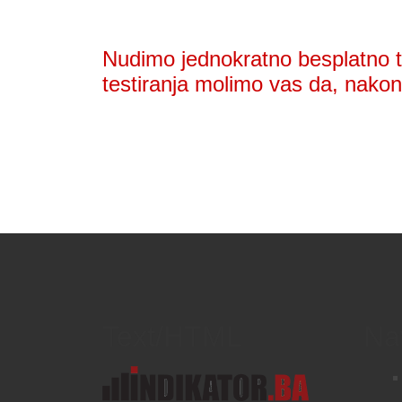
Nudimo jednokratno besplatno te
testiranja molimo vas da, nakon 
Text/HTML
Na