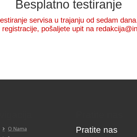
Besplatno testiranje
stiranje servisa u trajanju od sedam dana.
registracije, pošaljete upit na redakcija@i
vigacija
Pratite nas
Pratite nas
O Nama