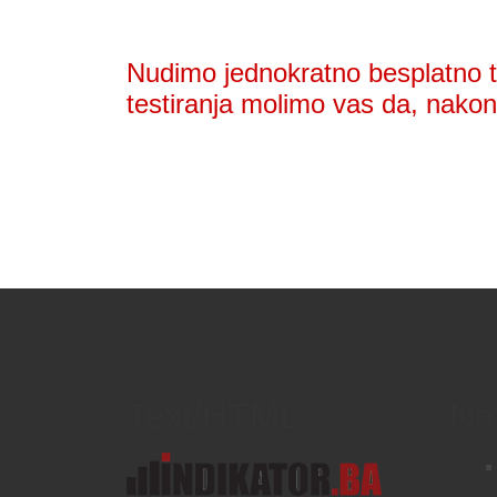
Nudimo jednokratno besplatno te
testiranja molimo vas da, nakon 
Text/HTML
Na