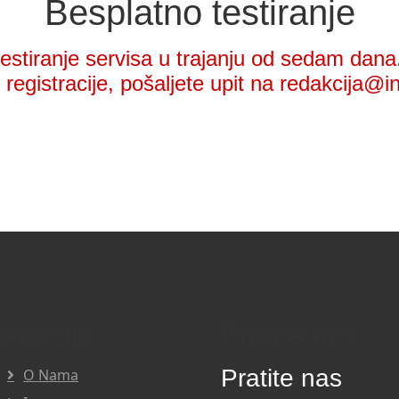
Besplatno testiranje
stiranje servisa u trajanju od sedam dana.
registracije, pošaljete upit na redakcija@i
vigacija
Pratite nas
Pratite nas
O Nama