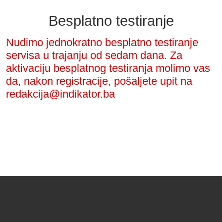
Besplatno testiranje
Nudimo jednokratno besplatno testiranje
servisa u trajanju od sedam dana. Za
aktivaciju besplatnog testiranja molimo vas
da, nakon registracije, pošaljete upit na
redakcija@indikator.ba