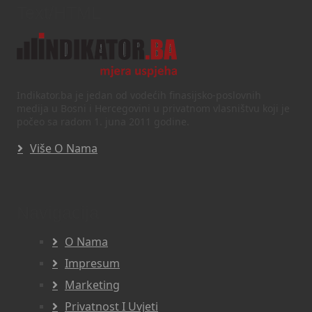
Text/HTML
Indikator.ba je jedan od vodećih finasijsko-poslovnih
medija u Bosni i Hercegovini u privatnom vlasništvu koji je
počeo sa radom 1. juna 2011 godine.
Više O Nama
Navigacija
O Nama
Impresum
Marketing
Privatnost I Uvjeti