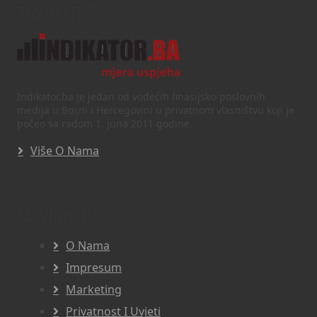
Text/HTML
Indikator.ba je jedan od vodećih finasijsko-poslovnih
medija u Bosni i Hercegovini u privatnom vlasništvu koji je
počeo sa radom 1. juna 2011 godine.
Više O Nama
Navigacija
O Nama
Impresum
Marketing
Privatnost I Uvjeti