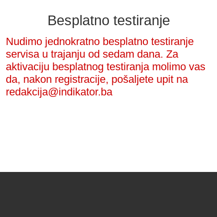
Besplatno testiranje
Nudimo jednokratno besplatno testiranje
servisa u trajanju od sedam dana. Za
aktivaciju besplatnog testiranja molimo vas
da, nakon registracije, pošaljete upit na
redakcija@indikator.ba