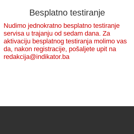
Besplatno testiranje
Nudimo jednokratno besplatno testiranje
servisa u trajanju od sedam dana. Za
aktivaciju besplatnog testiranja molimo vas
da, nakon registracije, pošaljete upit na
redakcija@indikator.ba