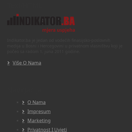
Text/HTML
Indikator.ba je jedan od vodećih finasijsko-poslovnih
medija u Bosni i Hercegovini u privatnom vlasništvu koji je
počeo sa radom 1. juna 2011 godine.
Više O Nama
Navigacija
O Nama
Impresum
Marketing
Privatnost I Uvjeti