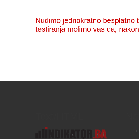
Nudimo jednokratno besplatno te
testiranja molimo vas da, nakon 
Text/HTML
Na