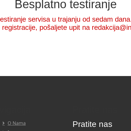
Besplatno testiranje
stiranje servisa u trajanju od sedam dana.
registracije, pošaljete upit na redakcija@i
vigacija
Pratite nas
Pratite nas
O Nama