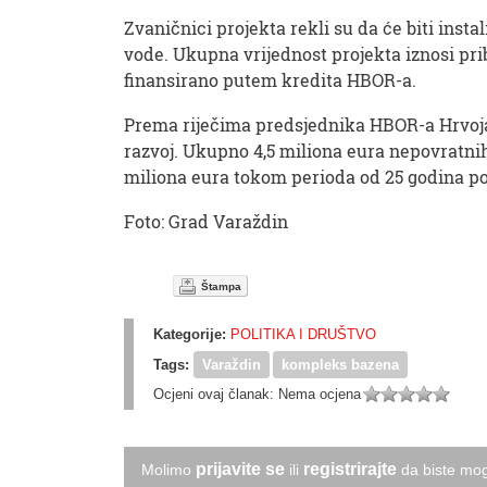
Zvaničnici projekta rekli su da će biti inst
vode. Ukupna vrijednost projekta iznosi prib
finansirano putem kredita HBOR-a.
Prema riječima predsjednika HBOR-a Hrvoja
razvoj. Ukupno 4,5 miliona eura nepovratnih 
miliona eura tokom perioda od 25 godina po 
Foto: Grad Varaždin
Štampa
Kategorije:
POLITIKA I DRUŠTVO
Tags:
Varaždin
kompleks bazena
Ocjeni ovaj članak:
Nema ocjena
prijavite se
registrirajte
Molimo
ili
da biste mog