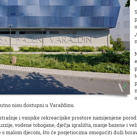
p
o
„
n
N
e
p
t
p
n
o
utno nisu dostupni u Varaždinu.
nutrašnje i vanjske rekreacijske prostore namijenjene porod
acuzzije, vodene tobogane, dječja igrališta, manje bazene i ve
elje s malom djecom, što će posjetiocima omogućiti duži bor