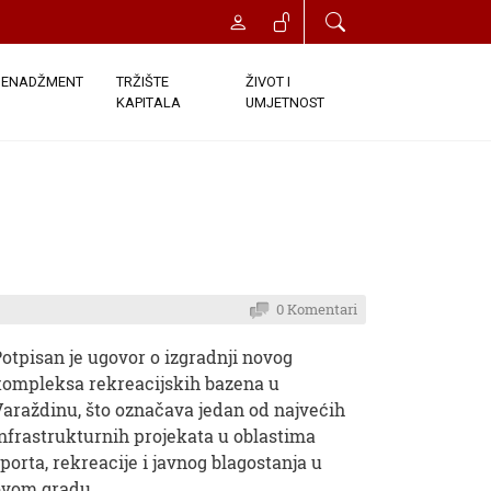
ENADŽMENT
TRŽIŠTE
ŽIVOT I
KAPITALA
UMJETNOST
a
0 Komentari
otpisan je ugovor o izgradnji novog
kompleksa rekreacijskih bazena u
araždinu, što označava jedan od najvećih
nfrastrukturnih projekata u oblastima
porta, rekreacije i javnog blagostanja u
ovom gradu.