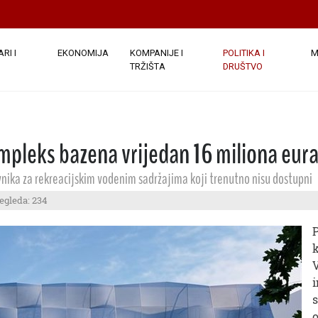
RI I
EKONOMIJA
KOMPANIJE I
POLITIKA I
M
TRŽIŠTA
DRUŠTVO
mpleks bazena vrijedan 16 miliona eur
vnika za rekreacijskim vodenim sadržajima koji trenutno nisu dostupni
regleda: 234
P
V
i
s