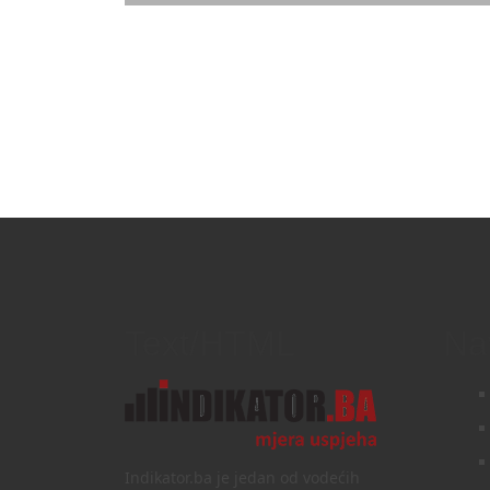
Text/HTML
Na
Indikator.ba je jedan od vodećih