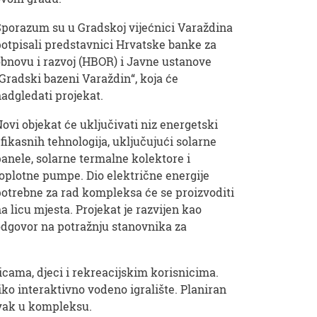
Sporazum su u Gradskoj vijećnici Varaždina
otpisali predstavnici Hrvatske banke za
bnovu i razvoj (HBOR) i Javne ustanove
Gradski bazeni Varaždin“, koja će
adgledati projekat.
ovi objekat će uključivati ​​niz energetski
fikasnih tehnologija, uključujući solarne
anele, solarne termalne kolektore i
oplotne pumpe. Dio električne energije
otrebne za rad kompleksa će se proizvoditi
a licu mjesta. Projekat je razvijen kao
dgovor na potražnju stanovnika za
icama, djeci i rekreacijskim korisnicima.
liko interaktivno vodeno igralište. Planiran
avak u kompleksu.