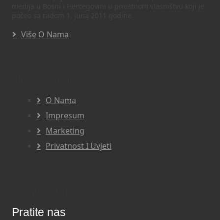
medija u Bosni i Hercegovini u privatnom vlasništvu koji je
počeo sa radom 1. juna 2011 godine.
Više O Nama
Navigacija
O Nama
Impresum
Marketing
Privatnost I Uvjeti
Pratite nas
Pratite nas