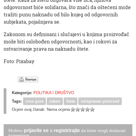
odgovornost biće solidarna, što znači da oštećeni može
tražiti punu naknadu od bilo kojeg od odgovornih
subjekata, pojašnjava se.
Zakonom su definisani i slučajevi u kojima proizvođač
može biti oslobođen odgovornosti, kao i rokovi za
ostvarivanje prava na naknadu štete.
Foto: Pixabay
Štampa
Kategorije:
POLITIKA I DRUŠTVO
Tags:
crna gora
zakon
šteta
neispravan proizvod
Ocjeni ovaj članak:
Nema ocjena
prijavite se
registrirajte
Molimo
ili
da biste mogli dodavati
komentare.