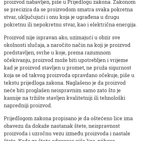
proizvod nabavljen, piše u Prijedlogu zakona. Zakonom
se precizira da se proizvodom smatra svaka pokretna
stvar, uključujući i onu koja je ugrađena u drugu
pokretnu ili nepokretnu stvar, kao i električna energija.
Proizvod nije ispravan ako, uzimajući u obzir sve
okolnosti slučaja, a naročito način na koji je proizvod
predstavljen, svrhe u koje, prema razumnom
očekivanju, proizvod može biti upotrebljen i vrijeme
kad je proizvod stavljen u promet, ne pruža sigurnost
koja se od takvog proizvoda opravdano očekuje, piše u
tekstu prijedloga zakona. Naglašeno je da proizvod
neće biti proglašen neispravnim samo zato što je
kasnije na tržište stavljen kvalitetniji ili tehnološki
napredniji proizvod.
Prijedlogom zakona propisano je da oštećeno lice ima
obavezu da dokaže nastanak štete, neispravnost
proizvoda i uzročnu vezu između proizvoda i nastale
štete. Kada za štetu odgovara više lica, njihova