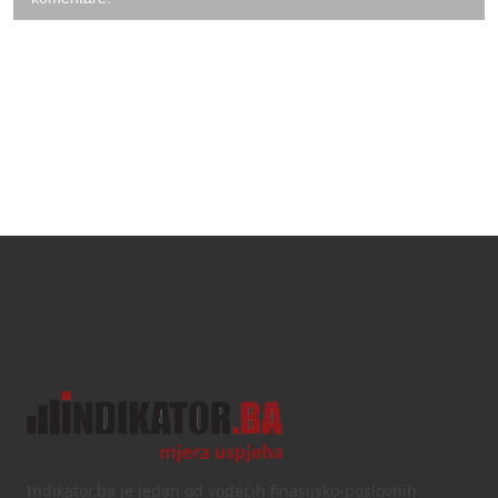
Text/HTML
Indikator.ba je jedan od vodećih finasijsko-poslovnih