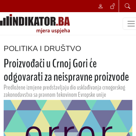
POLITIKA I DRUŠTVO
Proizvođači u Crnoj Gori će
odgovarati za neispravne proizvode
Predložene izmjene predstavljaju dio usklađivanja crnogorskog
zakonodavstva sa pravnom tekovinom Evropske unije