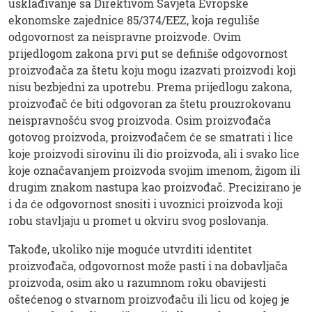
usklađivanje sa Direktivom Savjeta Evropske
ekonomske zajednice 85/374/EEZ, koja reguliše
odgovornost za neispravne proizvode. Ovim
prijedlogom zakona prvi put se definiše odgovornost
proizvođača za štetu koju mogu izazvati proizvodi koji
nisu bezbjedni za upotrebu. Prema prijedlogu zakona,
proizvođač će biti odgovoran za štetu prouzrokovanu
neispravnošću svog proizvoda. Osim proizvođača
gotovog proizvoda, proizvođačem će se smatrati i lice
koje proizvodi sirovinu ili dio proizvoda, ali i svako lice
koje označavanjem proizvoda svojim imenom, žigom ili
drugim znakom nastupa kao proizvođač. Precizirano je
i da će odgovornost snositi i uvoznici proizvoda koji
robu stavljaju u promet u okviru svog poslovanja.
Takođe, ukoliko nije moguće utvrditi identitet
proizvođača, odgovornost može pasti i na dobavljača
proizvoda, osim ako u razumnom roku obavijesti
oštećenog o stvarnom proizvođaču ili licu od kojeg je