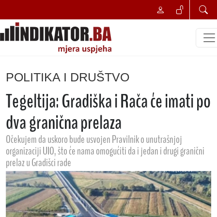
POLITIKA I DRUŠTVO
Tegeltija: Gradiška i Rača će imati po
dva granična prelaza
Očekujem da uskoro bude usvojen Pravilnik o unutrašnjoj
organizaciji UIO, što će nama omogućiti da i jedan i drugi granični
prelaz u Gradišci rade