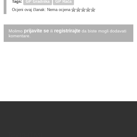
Tags:
GP Gradiška
GP Rača
Ocjeni ovaj članak:
Nema ocjena
prijavite se
registrirajte
Molimo
ili
da biste mogli dodavati
komentare.
Text/HTML