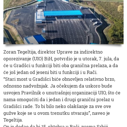
Zoran Tegeltija, direktor Uprave za indirektno
oporezivanje (UIO) BiH, potvrdio je u utorak, 7. jula, da
će u Gradšci u funkciji biti oba granična prelaza, a da
će još jedan od jeseni biti u funkciji i u Rači.
“Stari most u Gradišci biće obnovljen relativno brzo,
odnosno nadvožnjak. Ja očekujem da uskoro bude
usvojen Pravilnik o unutrašnjoj organizaciji UIO, što će
nama omogućiti da i jedan i drugi granični prelaz u
Gradišci rade. To bi bilo neko olakšanje za sve ove
gužve koje se u ovom trenutku stvaraju”, naveo je
Tegeltija.
On je dodao da bi 15. oktobra u Rači, prema Srbiji,