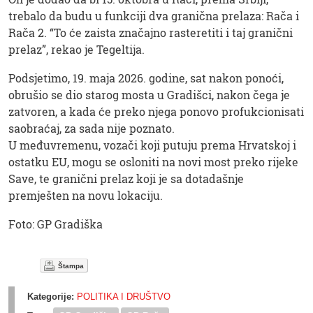
trebalo da budu u funkciji dva granična prelaza: Rača i
Rača 2. “To će zaista značajno rasteretiti i taj granični
prelaz”, rekao je Tegeltija.
Podsjetimo, 19. maja 2026. godine, sat nakon ponoći,
obrušio se dio starog mosta u Gradišci, nakon čega je
zatvoren, a kada će preko njega ponovo profukcionisati
saobraćaj, za sada nije poznato.
U međuvremenu, vozači koji putuju prema Hrvatskoj i
ostatku EU, mogu se osloniti na novi most preko rijeke
Save, te granični prelaz koji je sa dotadašnje
premješten na novu lokaciju.
Foto: GP Gradiška
Štampa
Kategorije:
POLITIKA I DRUŠTVO