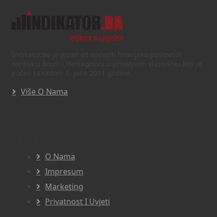
Indikator.ba je jedan od vodećih finasijsko-poslovnih
medija u Bosni i Hercegovini u privatnom vlasništvu koji je
počeo sa radom 1. juna 2011 godine.
Više O Nama
Navigacija
O Nama
Impresum
Marketing
Privatnost I Uvjeti