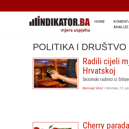
HOME
KOMENTA
ANALIZE
POLITIKA I DRUŠTVO
Radili cijeli 
Hrvatskoj
Sezonski radnici iz Srbij
Borivoje Simić
/ četvrtak, 23. ju
Cherry parada