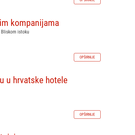
OPŠIRNIJE
skim kompanijama
 Bliskom istoku
OPŠIRNIJE
žu u hrvatske hotele
OPŠIRNIJE