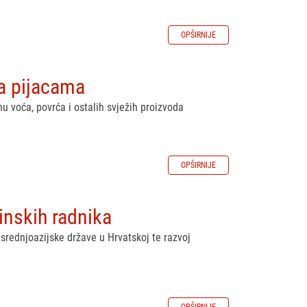
OPŠIRNIJE
a pijacama
nu voća, povrća i ostalih svježih proizvoda
OPŠIRNIJE
inskih radnika
srednjoazijske države u Hrvatskoj te razvoj