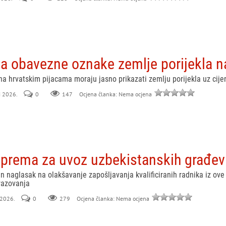
la obavezne oznake zemlje porijekla n
 na hrvatskim pijacama moraju jasno prikazati zemlju porijekla uz cije
li 2026.
0
147
Ocjena članka: Nema ocjena
sprema za uvoz uzbekistanskih građev
 naglasak na olakšavanje zapošljavanja kvalificiranih radnika iz ove 
razovanja
i 2026.
0
279
Ocjena članka: Nema ocjena