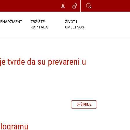
ENADŽMENT
TRŽIŠTE
ŽIVOT I
KAPITALA
UMJETNOST
ije tvrde da su prevareni u
OPŠIRNIJE
kilogramu