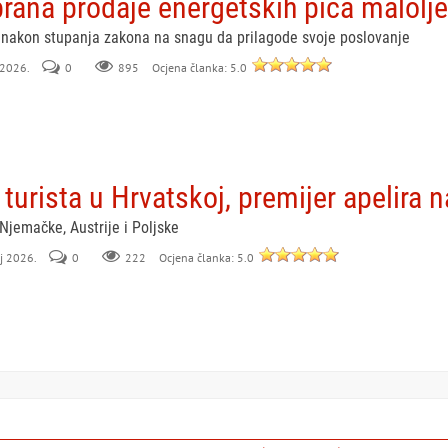
rana prodaje energetskih pića malolj
a nakon stupanja zakona na snagu da prilagode svoje poslovanje
 2026.
0
895
Ocjena članka: 5.0
turista u Hrvatskoj, premijer apelira 
Njemačke, Austrije i Poljske
aj 2026.
0
222
Ocjena članka: 5.0