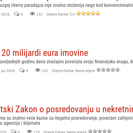
uzgoj cherry paradajza nije znatno složenija nego kod konvencionalnih
li 2026.
0
132
Ocjena članka: 5.0
120 milijardi eura imovine
osljednjih godinu dana značajno povećala svoju finansijsku snagu, 
 juli 2026.
0
122
Ocjena članka: Nema ocjena
vatski Zakon o posredovanju u nekret
 su znatno veće kazne za ilegalno posredovanje, povećani zahtjevi z
 agencija i klijenata
 2026.
0
228
Ocjena članka: Nema ocjena