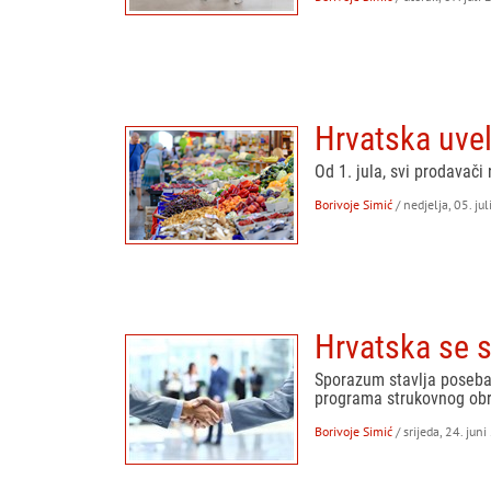
Hrvatska uve
Od 1. jula, svi prodavači
Borivoje Simić
/ nedjelja, 05. ju
Hrvatska se 
Sporazum stavlja poseban
programa strukovnog ob
Borivoje Simić
/ srijeda, 24. jun