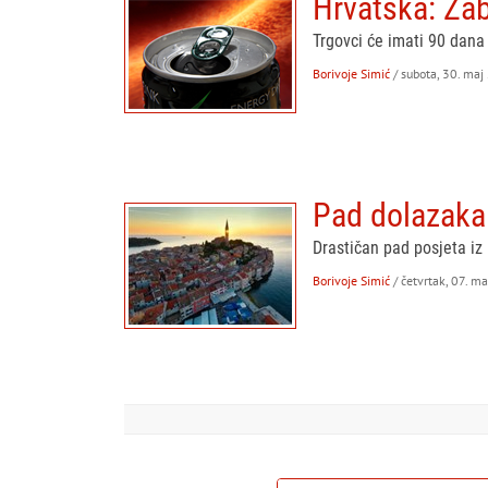
Hrvatska: Zab
Trgovci će imati 90 dan
Borivoje Simić
/ subota, 30. maj
Pad dolazaka 
Drastičan pad posjeta iz 
Borivoje Simić
/ četvrtak, 07. m