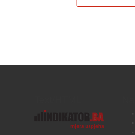
Text/HTML
Na