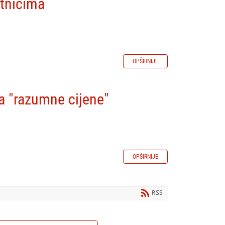
etnicima
OPŠIRNIJE
na "razumne cijene"
OPŠIRNIJE
RSS