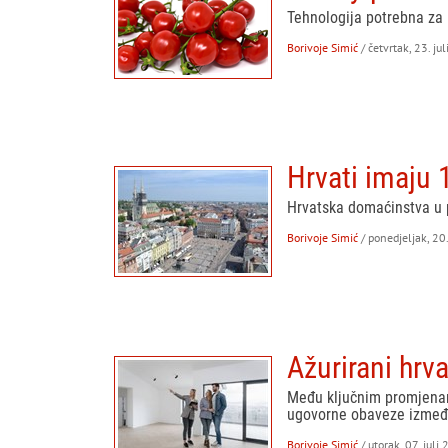
Tehnologija potrebna za 
Borivoje Simić
/ četvrtak, 23. ju
Hrvati imaju 
Hrvatska domaćinstva u p
Borivoje Simić
/ ponedjeljak, 20.
Ažurirani hr
Među ključnim promjenama
ugovorne obaveze između
Borivoje Simić
/ utorak, 07. juli