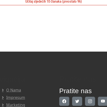
Učitaj sljedećih 10 članaka (preostalo 96)
vigacija
Pratite nas
Pratite nas
O Nama
Impresum
Marketing