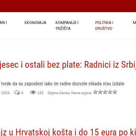
RI I
EKONOMIJA
KOMPANIJE I
POLITIKA I
M
TRŽIŠTA
DRUŠTVO
mjesec i ostali bez plate: Radnici iz Srb
e tvrde da su zaposleni iako im radne dozvole nikada nisu izdate
li 2026.
0
185
Ocjena članka: Nema ocjena
jz u Hrvatskoj košta i do 15 eura po 