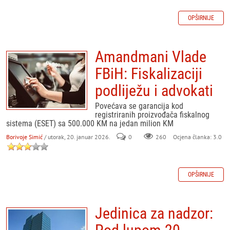
OPŠIRNIJE
Amandmani Vlade
FBiH: Fiskalizaciji
podliježu i advokati
Povećava se garancija kod
registriranih proizvođača fiskalnog
sistema (ESET) sa 500.000 KM na jedan milion KM
Borivoje Simić
/ utorak, 20. januar 2026.
0
260
Ocjena članka: 3.0
OPŠIRNIJE
Jedinica za nadzor: