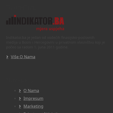
Text/HTML
Indikator.ba je jedan od vodećih finasijsko-poslovnih
medija u Bosni i Hercegovini u privatnom vlasništvu koji je
počeo sa radom 1. juna 2011 godine.
Više O Nama
Navigacija
O Nama
Impresum
Marketing