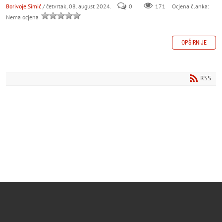
Borivoje Simić
/ četvrtak, 08. august 2024.
0
171
Ocjena članka:
Nema ocjena
OPŠIRNIJE
RSS