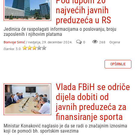
Pod lupom 20
najvećih javnih
preduzeća u RS
Jedinica će raspolagati informacijama o poslovanju, broju
zaposlenih i njihovim platama
Borivoje Simić
/ nedjelja, 29. decembar 2024.
0
268
Ocjena
članka: 3.0
OPŠIRNIJE
Vlada FBiH se odriče
dijela dobiti od
javnih preduzeća za
finansiranje sporta
Ministar Konaković naglasio je da se radi o značajnim iznosima
koji će pomoći bh. sportskim savezima