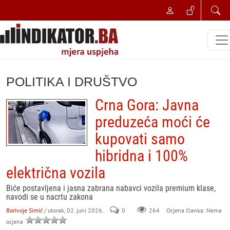
POLITIKA I DRUŠTVO
Crna Gora: Javna
preduzeća moći će
kupovati samo
hibridna i 100%
električna vozila
Biće postavljena i jasna zabrana nabavci vozila premium klase,
navodi se u nacrtu zakona
Borivoje Simić
/ utorak, 02. juni 2026.
0
264
Ocjena članka: Nema
ocjena