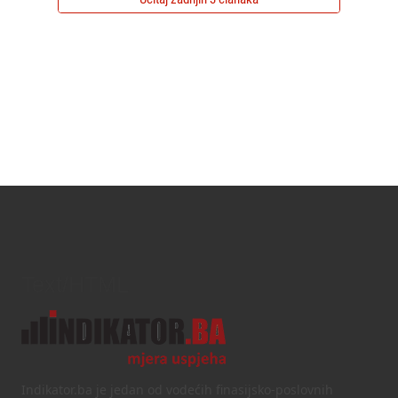
Text/HTML
Indikator.ba je jedan od vodećih finasijsko-poslovnih