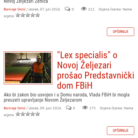
Novoj Željezari Zenica
Borivoje Simić
/ utorak, 07. juli 2026.
0
212
Ocjena članka: Nema
ocjena
OPŠIRNIJE
"Lex specialis" o
Novoj Željezari
prošao Predstavnički
dom FBiH
Ako bi zakon bio usvojen i u Domu naroda, Vlada FBiH bi mogla
preuzeti upravljanje Novom Željezarom
Borivoje Simić
/ utorak, 09. juni 2026.
0
275
Ocjena članka: Nema
ocjena
OPŠIRNIJE