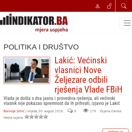
POLITIKA I DRUŠTVO
Lakić: Većinski
vlasnici Nove
Željezare odbili
rješenja Vlade FBiH
Vlada je došla s dva jasna i provediva rješenja, ali većinski
vlasnik nije pokazao spremnost da ih prihvati, izjavio je Lakić
Borivoje Simić
/ srijeda, 05. august 2026.
0
179
Ocjena članka:
Nema ocjena