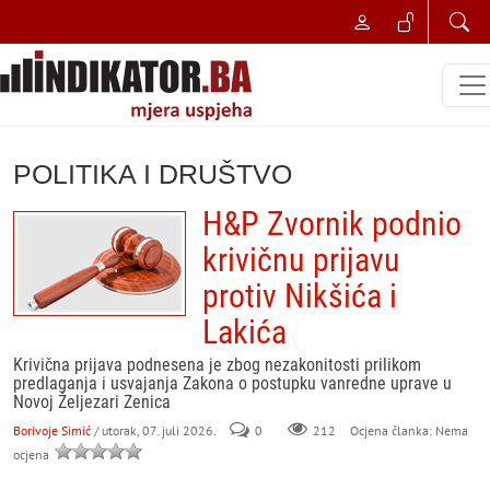
POLITIKA I DRUŠTVO
H&P Zvornik podnio
krivičnu prijavu
protiv Nikšića i
Lakića
Krivična prijava podnesena je zbog nezakonitosti prilikom
predlaganja i usvajanja Zakona o postupku vanredne uprave u
Novoj Željezari Zenica
Borivoje Simić
/ utorak, 07. juli 2026.
0
212
Ocjena članka: Nema
ocjena