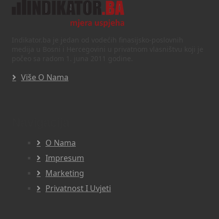
Indikator.ba je jedan od vodećih finasijsko-poslovnih
medija u Bosni i Hercegovini u privatnom vlasništvu koji je
počeo sa radom 1. juna 2011 godine.
Više O Nama
Navigacija
O Nama
Impresum
Marketing
Privatnost I Uvjeti