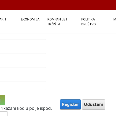
e javno. Nakon što su podaci o vašem računu dostavljeni, bi
ezdicom su obavezna.
(
Note:
- Registration may take several sec
)
RI I
EKONOMIJA
KOMPANIJE I
POLITIKA I
M
TRŽIŠTA
DRUŠTVO
Register
Odustani
rikazani kod u polje ispod.