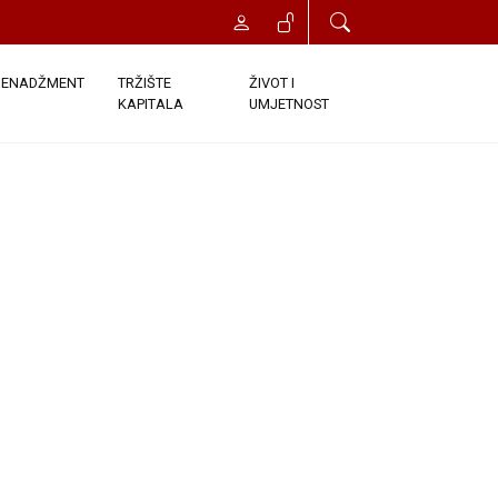
t će vam odobren trenutni pristup
onds. Once you click the Register
ENADŽMENT
TRŽIŠTE
ŽIVOT I
KAPITALA
UMJETNOST