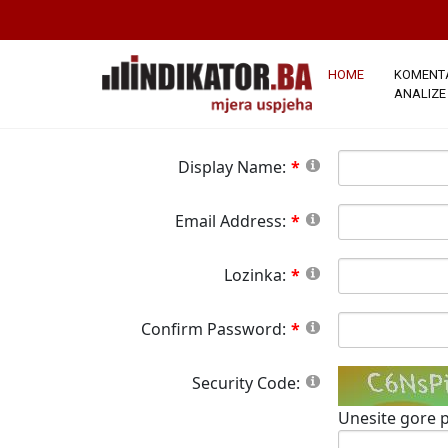
*Napomena:
Članstvo na ovoj stranici j
stranici.Sva polja označena crvenom zvj
button please wait until the system responds.
HOME
KOMENTA
ANALIZE
Display Name:
Email Address:
Lozinka:
Confirm Password:
Security Code:
Unesite gore p