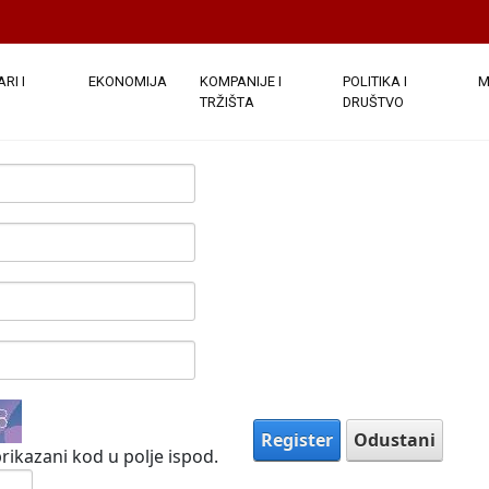
e javno. Nakon što su podaci o vašem računu dostavljeni, bi
ezdicom su obavezna.
(
Note:
- Registration may take several sec
)
RI I
EKONOMIJA
KOMPANIJE I
POLITIKA I
M
TRŽIŠTA
DRUŠTVO
Register
Odustani
rikazani kod u polje ispod.