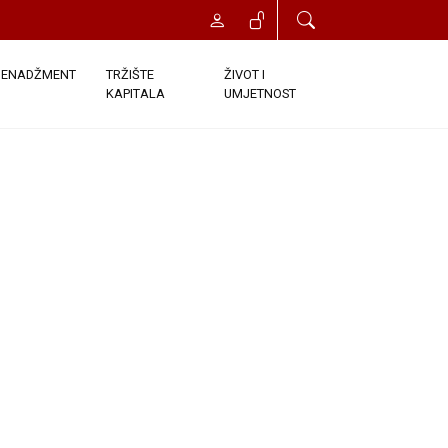
t će vam odobren trenutni pristup
onds. Once you click the Register
ENADŽMENT
TRŽIŠTE
ŽIVOT I
KAPITALA
UMJETNOST