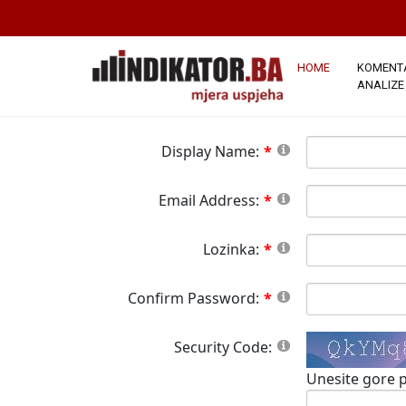
*Napomena:
Članstvo na ovoj stranici j
stranici.Sva polja označena crvenom zvj
button please wait until the system responds.
HOME
KOMENTA
ANALIZE
Display Name:
Email Address:
Lozinka:
Confirm Password:
Security Code:
Unesite gore p