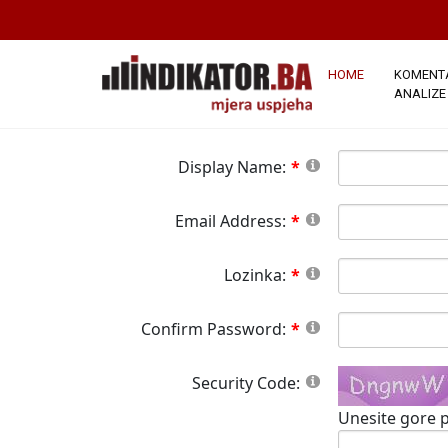
*Napomena:
Članstvo na ovoj stranici j
stranici.Sva polja označena crvenom zvj
button please wait until the system responds.
HOME
KOMENTA
ANALIZE
Display Name:
Email Address:
Lozinka:
Confirm Password:
Security Code:
Unesite gore p