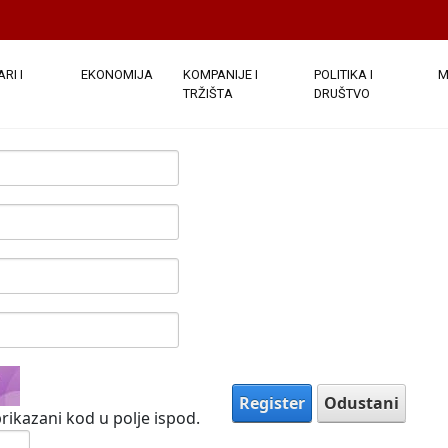
e javno. Nakon što su podaci o vašem računu dostavljeni, bi
ezdicom su obavezna.
(
Note:
- Registration may take several sec
)
RI I
EKONOMIJA
KOMPANIJE I
POLITIKA I
M
TRŽIŠTA
DRUŠTVO
Register
Odustani
rikazani kod u polje ispod.