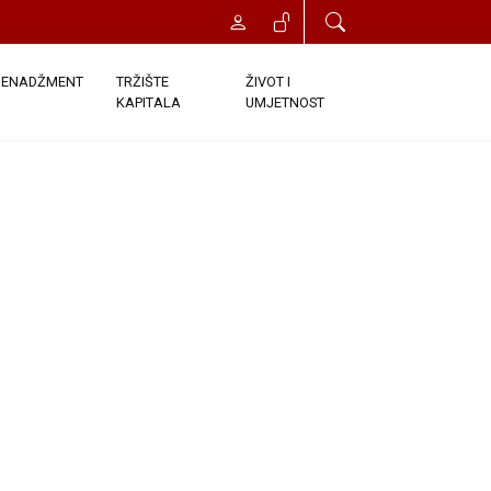
t će vam odobren trenutni pristup
onds. Once you click the Register
ENADŽMENT
TRŽIŠTE
ŽIVOT I
KAPITALA
UMJETNOST