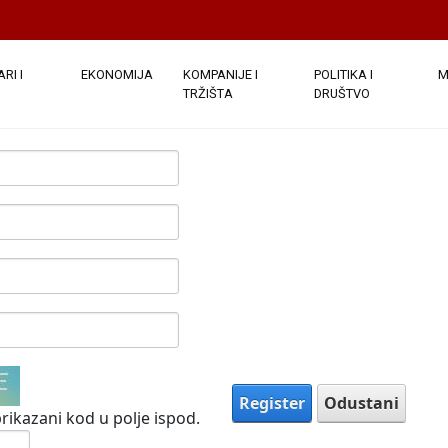
e javno. Nakon što su podaci o vašem računu dostavljeni, bi
ezdicom su obavezna.
(
Note:
- Registration may take several sec
)
RI I
EKONOMIJA
KOMPANIJE I
POLITIKA I
M
TRŽIŠTA
DRUŠTVO
Register
Odustani
rikazani kod u polje ispod.