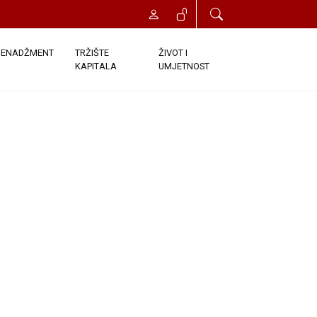
t će vam odobren trenutni pristup
onds. Once you click the Register
ENADŽMENT
TRŽIŠTE
ŽIVOT I
KAPITALA
UMJETNOST