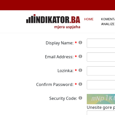
*Napomena:
Članstvo na ovoj stranici j
stranici.Sva polja označena crvenom zvj
button please wait until the system responds.
HOME
KOMENTA
ANALIZE
Display Name:
Email Address:
Lozinka:
Confirm Password:
Security Code:
Unesite gore p