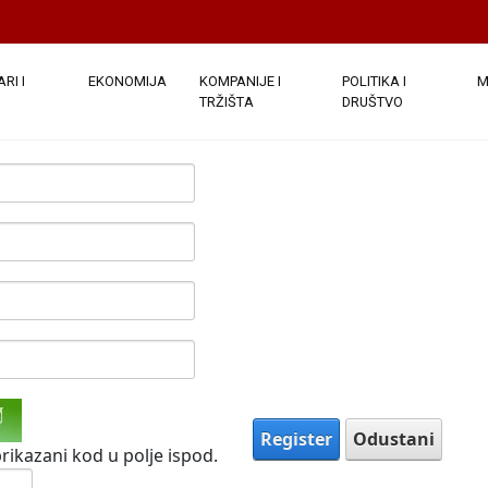
e javno. Nakon što su podaci o vašem računu dostavljeni, bi
ezdicom su obavezna.
(
Note:
- Registration may take several sec
)
RI I
EKONOMIJA
KOMPANIJE I
POLITIKA I
M
TRŽIŠTA
DRUŠTVO
Register
Odustani
rikazani kod u polje ispod.