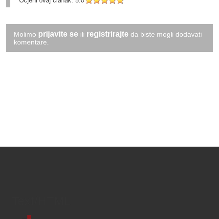
Ocjeni ovaj članak:
5.0
prijavite se
registrirajte
Molimo
ili
da biste mogli dodavati
komentare.
Text/HTML