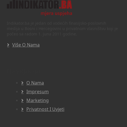
Indikator.ba je jedan od vodećih finasijsko-poslovnih
medija u Bosni i Hercegovini u privatnom vlasništvu koji je
počeo sa radom 1. juna 2011 godine.
Više O Nama
Navigacija
O Nama
Impresum
Marketing
Privatnost I Uvjeti