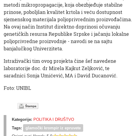
metodi mikropropagacije, koja obezbjeđuje stabilne
prinose, poboljšan kvalitet krtola i veću dostupnost
sjemenskog materijala poljoprivrednim proizvođačima.
Na ovaj način Institut direktno doprinosi očuvanju
genetičkih resursa Republike Srpske i jačanju lokalne
poljoprivredne proizvodnje - navodi se na sajtu
banjalučkog Univerziteta.
Istraživački tim ovog projekta čine šef navedene
laboratorije doc. dr Mirela Kajkut Zeljković, te
saradnici Sonja Umićević, MA i David Ducanović.
Foto: UNIBL
Štampa
Kategorije:
POLITIKA I DRUŠTVO
Tags:
glamočki krompir iz epruvete