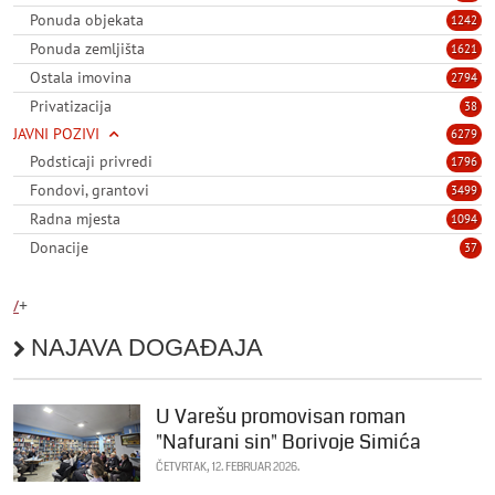
Ponuda objekata
1242
Ponuda zemljišta
1621
Ostala imovina
2794
Privatizacija
38
JAVNI POZIVI
6279
Podsticaji privredi
1796
Fondovi, grantovi
3499
Radna mjesta
1094
Donacije
37
/
+
NAJAVA DOGAĐAJA
U Varešu promovisan roman
"Nafurani sin" Borivoje Simića
ČETVRTAK, 12. FEBRUAR 2026.