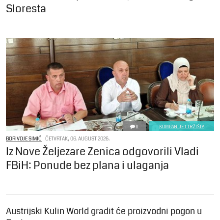
Sloresta
0
KOMPANIJE I TRŽIŠTA
BORIVOJE SIMIĆ
ČETVRTAK, 06. AUGUST 2026.
Iz Nove Željezare Zenica odgovorili Vladi
FBiH: Ponude bez plana i ulaganja
Austrijski Kulin World gradit će proizvodni pogon u