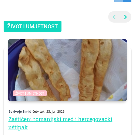
ŽIVOT I UMJETNOST
ŽIVOT I UMJETNOST
Borivoje Simić
, četvrtak, 23. juli 2026.
Zaštićeni romanijski med i hercegovački
uštipak