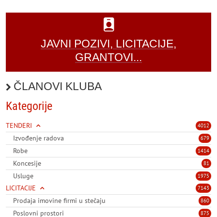
JAVNI POZIVI, LICITACIJE,
GRANTOVI...
ČLANOVI KLUBA
Kategorije
TENDERI
4012
Izvođenje radova
679
Robe
1414
Koncesije
81
Usluge
1975
LICITACIJE
7143
Prodaja imovine firmi u stečaju
860
Poslovni prostori
875