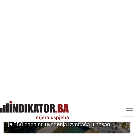
0
KOMPANIJE I TRŽIŠTA
Strabag i Crnagoraput grade
novi most u Podgorici za 5,7
miliona eura
Novi most u okviru Bulevara Vojislavljevića biće
dug gotovo 115 metara, a rok za završetak radova
je 550 dana od uvođenja izvođača u posao