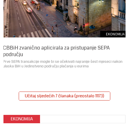
EKONOMIJA
CBBiH zvanično aplicirala za pristupanje SEPA
području
Prve SEPA transakcije mogle bi se očekivati najranije šest mjeseci nakon
ulaska BiH u Jedinstveno području plaćanja u eurima
Učitaj sljedećih 7 članaka (preostalo 11173)
EKONOMIJA