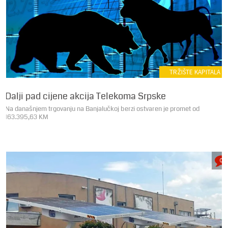
TRŽIŠTE KAPITALA
Dalji pad cijene akcija Telekoma Srpske
Na današnjem trgovanju na Banjalučkoj berzi ostvaren je promet od
163.395,63 KM
0