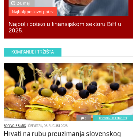
24. maj
Najbolji poslovni potez
Najbolji potezi u finansijskom sektoru BiH u
2025.
KOMPANIJE I TRŽIŠTA
0
KOMPANIJE I TRŽIŠTA
BORIVOJE SIMIĆ
ČETVRTAK, 06. AUGUST 2026.
Hrvati na rubu preuzimanja slovenskog