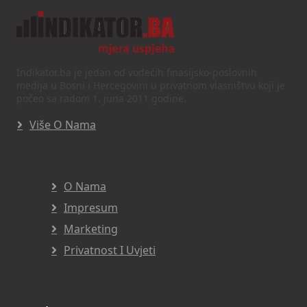
Indikator.ba je jedan od vodećih finasijsko-poslovnih
medija u Bosni i Hercegovini u privatnom vlasništvu koji je
počeo sa radom 1. juna 2011 godine.
Više O Nama
O Nama
Impresum
Marketing
Privatnost I Uvjeti
This website uses cookies to ensure you get
the best experience on our website.