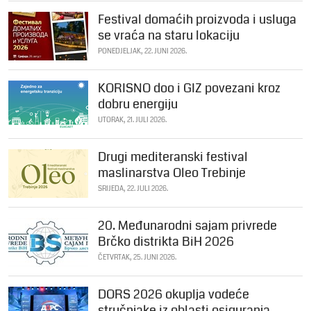
Festival domaćih proizvoda i usluga
se vraća na staru lokaciju
PONEDJELJAK, 22. JUNI 2026.
KORISNO doo i GIZ povezani kroz
dobru energiju
UTORAK, 21. JULI 2026.
Drugi mediteranski festival
maslinarstva Oleo Trebinje
SRIJEDA, 22. JULI 2026.
20. Međunarodni sajam privrede
Brčko distrikta BiH 2026
ČETVRTAK, 25. JUNI 2026.
DORS 2026 okuplja vodeće
stručnjake iz oblasti osiguranja