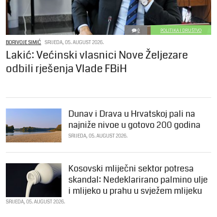
0
POLITIKA I DRUŠTVO
BORIVOJE SIMIĆ
SRIJEDA, 05. AUGUST 2026.
Lakić: Većinski vlasnici Nove Željezare
odbili rješenja Vlade FBiH
Dunav i Drava u Hrvatskoj pali na
najniže nivoe u gotovo 200 godina
SRIJEDA, 05. AUGUST 2026.
Kosovski mliječni sektor potresa
skandal: Nedeklarirano palmino ulje
i mlijeko u prahu u svježem mlijeku
SRIJEDA, 05. AUGUST 2026.