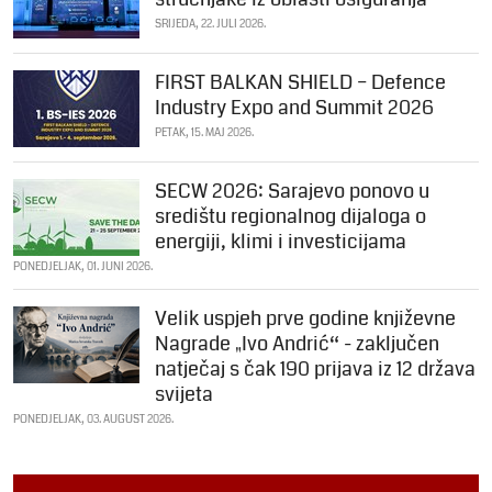
SRIJEDA, 22. JULI 2026.
FIRST BALKAN SHIELD – Defence
Industry Expo and Summit 2026
PETAK, 15. MAJ 2026.
SECW 2026: Sarajevo ponovo u
središtu regionalnog dijaloga o
energiji, klimi i investicijama
PONEDJELJAK, 01. JUNI 2026.
Velik uspjeh prve godine književne
Nagrade „Ivo Andrić“ - zaključen
natječaj s čak 190 prijava iz 12 država
svijeta
PONEDJELJAK, 03. AUGUST 2026.