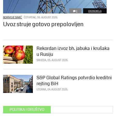
0
EKONOMIJA
BORIVOJE SIMIĆ
ČETVRTAK, 06. AUGUST 2026.
Uvoz struje gotovo prepolovljen
Rekordan izvoz bh. jabuka i krušaka
u Rusiju
SRIJEDA, 05. AUGUST 2026.
S&P Global Ratings potvrdio kreditni
rejting BiH
UTORAK, 04. AUGUST 2026.
POLITIKA I DRUŠTVO