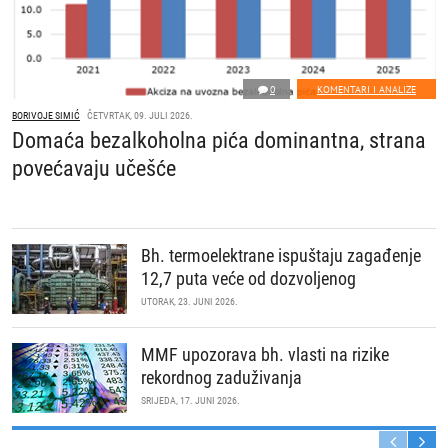
0
KOMENTARI I ANALIZE
BORIVOJE SIMIĆ
ČETVRTAK, 09. JULI 2026.
Domaća bezalkoholna pića dominantna, strana
povećavaju učešće
Bh. termoelektrane ispuštaju zagađenje
12,7 puta veće od dozvoljenog
UTORAK, 23. JUNI 2026.
MMF upozorava bh. vlasti na rizike
rekordnog zaduživanja
SRIJEDA, 17. JUNI 2026.