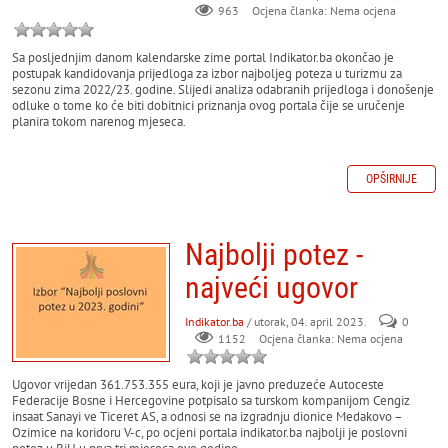
963
Ocjena članka: Nema ocjena
Sa posljednjim danom kalendarske zime portal Indikator.ba okončao je
postupak kandidovanja prijedloga za izbor najboljeg poteza u turizmu za
sezonu zima 2022/23. godine. Slijedi analiza odabranih prijedloga i donošenje
odluke o tome ko će biti dobitnici priznanja ovog portala čije se uručenje
planira tokom narenog mjeseca.
OPŠIRNIJE
Najbolji potez -
najveći ugovor
Indikator.ba
/ utorak, 04. april 2023.
0
Ocjena članka: Nema ocjena
1152
Ugovor vrijedan 361.753.355 eura, koji je javno preduzeće Autoceste
Federacije Bosne i Hercegovine potpisalo sa turskom kompanijom Cengiz
insaat Sanayi ve Ticeret AS, a odnosi se na izgradnju dionice Medakovo –
Ozimice na koridoru V-c, po ocjeni portala indikator.ba najbolji je poslovni