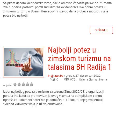
Sa prvim danom kalendarske zime, dakle od ovog četvrtka pa sve do 21.marta
2023. godine poslovni portal Indikator.ba evidentiraće sve dobre poteze u
zimskom turizmu u Bosni i Hercegovini i prvog dana proljeća saopštiti čiji je
potez bio najbolji.
OPŠIRNIJE
Najbolji potez u
zimskom turizmu na
talasima BH Radija 1
Indikator.ba
/ utorak, 27. decembar 2022.
0
972
Ocjena članka: Nema
ocjena
Izbor najboljeg poteza u turizmu za sezonu Zima 2022/23. u organizaciji
portala Indikator.ba promovisan je ovog vikenda na olimpijskom centru
Bjelašnica. Istoimeni hotel bio je domaćin BH Radiju 1 i njegovoj emisiji
"Vikend vidikovac" koja je uživo emitovana.