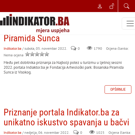
NAJBOLJI POSLOVNI POTEZ
Zasluženo priznanje Fondaciji
Arheološki park: Bosanska
Piramida Sunca
Indikator.ba
/ subota, 05. novembar 2022.
0
Ocjena članka:
1790
Nema ocjena
Među pet dobitnika priznanja za Najbolji potez u turizmu u ljetnoj seozni
2022. portala Indiaktor.ba je Fondacija Arheološki park: Bosanska Piramida
Sunca iz Visokog.
OPŠIRNIJE
Priznanje portala Indikator.ba za
unikatno iskustvo spavanja u bačvi
Indikator.ba
/ nedjelja, 06. novembar 2022.
0
Ocjena članka:
1025