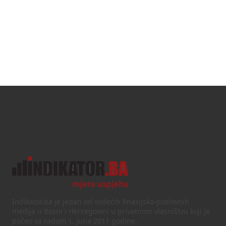
Text/HTML
Indikator.ba je jedan od vodećih finasijsko-poslovnih
medija u Bosni i Hercegovini u privatnom vlasništvu koji je
počeo sa radom 1. juna 2011 godine.