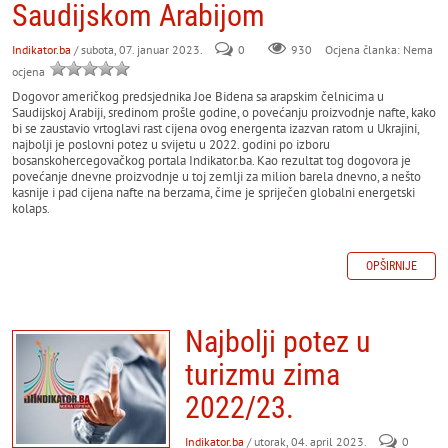
Saudijskom Arabijom
Indikator.ba
/ subota, 07. januar 2023.
0
930
Ocjena članka: Nema
ocjena
Dogovor američkog predsjednika Joe Bidena sa arapskim čelnicima u
Saudijskoj Arabiji, sredinom prošle godine, o povećanju proizvodnje nafte, kako
bi se zaustavio vrtoglavi rast cijena ovog energenta izazvan ratom u Ukrajini,
najbolji je poslovni potez u svijetu u 2022. godini po izboru
bosanskohercegovačkog portala Indikator.ba. Kao rezultat tog dogovora je
povećanje dnevne proizvodnje u toj zemlji za milion barela dnevno, a nešto
kasnije i pad cijena nafte na berzama, čime je spriječen globalni energetski
kolaps.
OPŠIRNIJE
Najbolji potez u
turizmu zima
2022/23.
Indikator.ba
/ utorak, 04. april 2023.
0