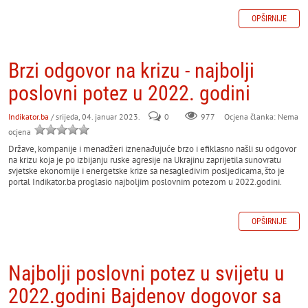
OPŠIRNIJE
Brzi odgovor na krizu - najbolji
poslovni potez u 2022. godini
Indikator.ba
/ srijeda, 04. januar 2023.
0
977
Ocjena članka: Nema
ocjena
Države, kompanije i menadžeri iznenađujuće brzo i efiklasno našli su odgovor
na krizu koja je po izbijanju ruske agresije na Ukrajinu zaprijetila sunovratu
svjetske ekonomije i energetske krize sa nesagledivim posljedicama, što je
portal Indikator.ba proglasio najboljim poslovnim potezom u 2022.godini.
OPŠIRNIJE
Najbolji poslovni potez u svijetu u
2022.godini Bajdenov dogovor sa