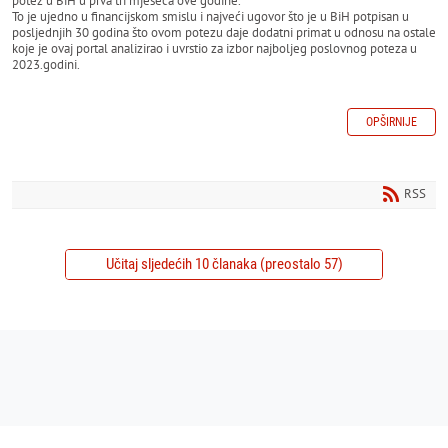
potez u BiH u prva tri mjeseca ove godine.
To je ujedno u financijskom smislu i najveći ugovor što je u BiH potpisan u
posljednjih 30 godina što ovom potezu daje dodatni primat u odnosu na ostale
koje je ovaj portal analizirao i uvrstio za izbor najboljeg poslovnog poteza u
2023.godini.
OPŠIRNIJE
RSS
Učitaj sljedećih 10 članaka (preostalo 57)