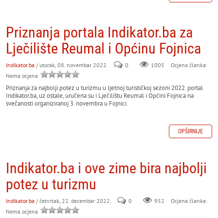
Priznanja portala Indikator.ba za
Lječilište Reumal i Općinu Fojnica
Indikator.ba
/ utorak, 08. novembar 2022.
0
Ocjena članka:
1005
Nema ocjena
Priznanja za najbolji potez u turizmu u ljetnoj turističkoj sezoni 2022. portal
Indikator.ba, uz ostale, uručena su i Lječilištu Reumal i Općini Fojnica na
svečanosti organiziranoj 3. novembra u Fojnici.
OPŠIRNIJE
Indikator.ba i ove zime bira najbolji
potez u turizmu
Indikator.ba
/ četvrtak, 22. decembar 2022.
0
952
Ocjena članka:
Nema ocjena