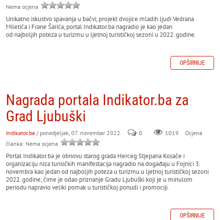
Nema ocjena
Unikatno iskustvo spavanja u bačvi, projekt dvojice mladih ljudi Vedrana
Miletića i Frane Šarića, portal Indikator.ba nagradio je kao jedan
od najboljih poteza u turizmu u ljetnoj turističkoj sezoni u 2022. godine.
OPŠIRNIJE
Nagrada portala Indikator.ba za
Grad Ljubuški
Indikator.ba
/ ponedjeljak, 07. novembar 2022.
0
Ocjena
1019
članka: Nema ocjena
Portal Indikator.ba je obnovu starog grada Herceg Stjepana Kosače i
organizaciju niza turisičkih manifestacija nagradio na događaju u Fojnici 3.
novembra kao jedan od najboljih poteza u turizmu u ljetnoj turističkoj sezoni
2022. godine, čime je odao priznanje Gradu Ljubuški koji je u minulom
periodu napravio veliki pomak u turističkoj ponudi i promociji.
OPŠIRNIJE