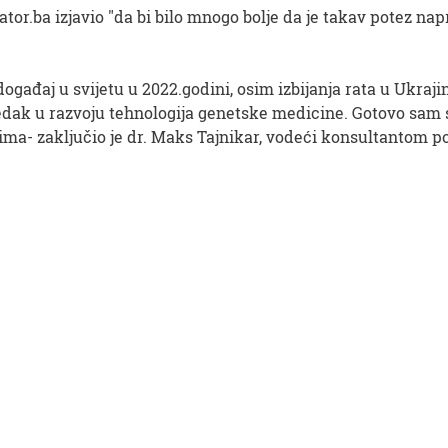
or.ba izjavio "da bi bilo mnogo bolje da je takav potez nap
gađaj u svijetu u 2022.godini, osim izbijanja rata u Ukrajin
edak u razvoju tehnologija genetske medicine. Gotovo sam
ma- zaključio je dr. Maks Tajnikar, vodeći konsultantom por