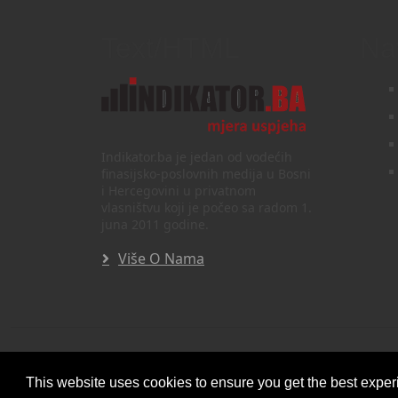
Text/HTML
Na
Indikator.ba je jedan od vodećih
finasijsko-poslovnih medija u Bosni
i Hercegovini u privatnom
vlasništvu koji je počeo sa radom 1.
juna 2011 godine.
Više O Nama
©
Copyright 2026 by INDIKATOR d.o.o.
, All 
This website uses cookies to ensure you get the best expe