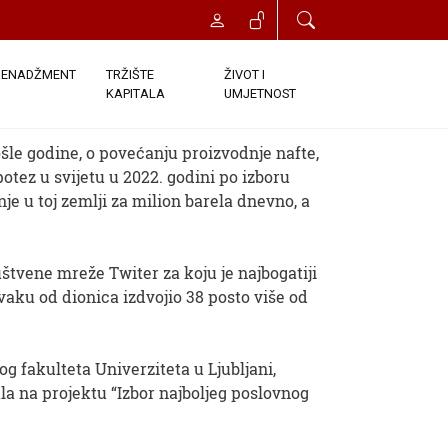
sa Saudijskom Arabijom
ENADŽMENT
TRŽIŠTE
ŽIVOT I
KAPITALA
UMJETNOST
0 Komentari
le godine, o povećanju proizvodnje nafte,
potez u svijetu u 2022. godini po izboru
e u toj zemlji za milion barela dnevno, a
uštvene mreže Twiter za koju je najbogatiji
vaku od dionica izdvojio 38 posto više od
 fakulteta Univerziteta u Ljubljani,
la na projektu “Izbor najboljeg poslovnog