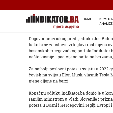
NAJBOLJI POSLOVNI
Najbolji poslovni potez u s
HOME
KOMENTA
ANALIZE
7 januar 2023
Autor:
Indikator.ba
Broj pr
Dogovor američkog predsjednika Joe Bidena 
kako bi se zaustavio vrtoglavi rast cijena ov
bosanskohercegovačkog portala Indikator.ba.
nešto kasnije i pad cijena nafte na berzama,
Za najbolji poslovni potez u svijetu u 2022.
čovjek na svijetu Elon Musk, vlasnik Tesla M
njene cijene na berzi.
Konačnu odluku Indikator.ba donio je u kon
ranijim ministrom u Vladi Slovenije i prizn
poteza u Bosni i Hercegovini, regiji, Evropi 