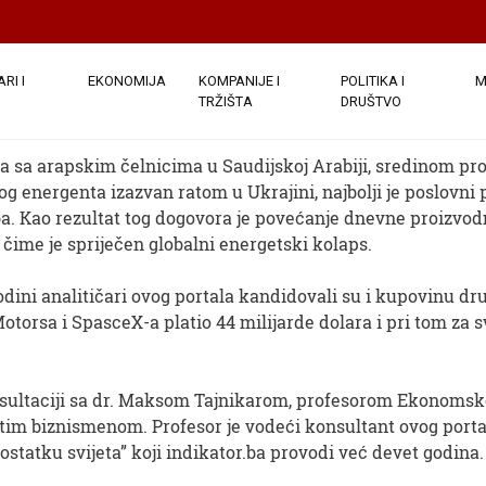
 POTEZ
vijetu u 2022.godini Bajdenov dogovor 
RI I
EKONOMIJA
KOMPANIJE I
POLITIKA I
M
TRŽIŠTA
DRUŠTVO
egleda: 928
sa arapskim čelnicima u Saudijskoj Arabiji, sredinom proš
og energenta izazvan ratom u Ukrajini, najbolji je poslovni 
 Kao rezultat tog dogovora je povećanje dnevne proizvodnj
 čime je spriječen globalni energetski kolaps.
godini analitičari ovog portala kandidovali su i kupovinu dr
otorsa i SpasceX-a platio 44 milijarde dolara i pri tom za s
sultaciji sa dr. Maksom Tajnikarom, profesorom Ekonomskog
atim biznismenom. Profesor je vodeći konsultant ovog porta
i ostatku svijeta” koji indikator.ba provodi već devet godina.