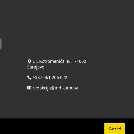
Kontakt
Kontaktirajte nas
INDIKATOR d.o.o.
Ul. Kotromanića 48, 71000
Sarajevo
+387 061 206 022
redakcija@indikator.ba
Terms Of Use
|
Privacy Statement
Powered by THYME SYSTEMS doo
Got it!