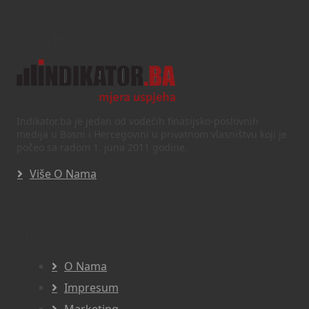
Text/HTML
Indikator.ba je jedan od vodećih finasijsko-poslovnih
medija u Bosni i Hercegovini u privatnom vlasništvu koji je
počeo sa radom 1. juna 2011 godine.
Više O Nama
Navigacija
O Nama
Impresum