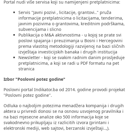
Portal nudi više servisa koji su namijenjeni pretplatnicima:
Servis "Javni pozivi , licitacije, grantovi.." pruža
informacije pretplatnicima o licitacijama, tenderima,
javnim pozivima o grantovima, kreditnim podrškama,
subvencijama i slicno
Publikacija o M&A aktivnostima - u kojoj se prate svi
poslovi spajanja i preuzimanja u Bosni i Hercegovini
prema vlastitoj metodologiji razvijenoj na bazi sličnih
izvještaja investicijskih banaka i drugih institucija
Newsletter - koji se svakim radnim danim prosljeduje
pretplatnicima, a koji se radi u PDF formatu na pet
stranica
Izbor "Poslovni potez godine"
Poslovni portal Indikator.ba od 2014. godine provodi projekat
"Poslovni potez godine".
Odluka o najboljim potezima menadžera kompanija i drugih
aktera u privredi donosi se na osnovu usvojenog pravilnika i
na bazi mjesecne analize oko 500 informacija koje se
svakodnevno prikupljaju iz razlicitih izvora (printani i
elektronski mediji, web sajtovi, berzanski izvještaji..,).