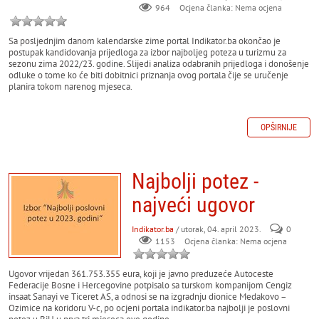
964
Ocjena članka: Nema ocjena
Sa posljednjim danom kalendarske zime portal Indikator.ba okončao je
postupak kandidovanja prijedloga za izbor najboljeg poteza u turizmu za
sezonu zima 2022/23. godine. Slijedi analiza odabranih prijedloga i donošenje
odluke o tome ko će biti dobitnici priznanja ovog portala čije se uručenje
planira tokom narenog mjeseca.
OPŠIRNIJE
Najbolji potez -
najveći ugovor
Indikator.ba
/ utorak, 04. april 2023.
0
Ocjena članka: Nema ocjena
1153
Ugovor vrijedan 361.753.355 eura, koji je javno preduzeće Autoceste
Federacije Bosne i Hercegovine potpisalo sa turskom kompanijom Cengiz
insaat Sanayi ve Ticeret AS, a odnosi se na izgradnju dionice Medakovo –
Ozimice na koridoru V-c, po ocjeni portala indikator.ba najbolji je poslovni