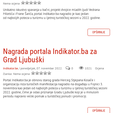
Nema ocjena
Unikatno iskustvo spavanja u bačvi, projekt dvojice mladih ljudi Vedrana
Miletića i Frane Šarića, portal Indikator.ba nagradio je kao jedan
od najboljih poteza u turizmu u ljetnoj turističkoj sezoni u 2022. godine.
OPŠIRNIJE
Nagrada portala Indikator.ba za
Grad Ljubuški
Indikator.ba
/ ponedjeljak, 07. novembar 2022.
0
Ocjena
1021
članka: Nema ocjena
Portal Indikator.ba je obnovu starog grada Herceg Stjepana Kosače i
organizaciju niza turisičkih manifestacija nagradio na događaju u Fojnici 3.
novembra kao jedan od najboljih poteza u turizmu u ljetnoj turističkoj sezoni
2022. godine, čime je odao priznanje Gradu Ljubuški koji je u minulom
periodu napravio veliki pomak u turističkoj ponudi i promociji.
OPŠIRNIJE