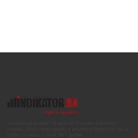
Text/HTML
Indikator.ba je jedan od vodećih finasijsko-poslovnih
medija u Bosni i Hercegovini u privatnom vlasništvu koji je
počeo sa radom 1. juna 2011 godine.