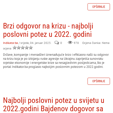
OPŠIRNIJE
Brzi odgovor na krizu - najbolji
poslovni potez u 2022. godini
Indikator.ba
/ srijeda, 04. januar 2023.
0
978
Ocjena članka: Nema
ocjena
Države, kompanije i menadžeri iznenađujuće brzo i efiklasno našli su odgovor
na krizu koja je po izbijanju ruske agresije na Ukrajinu zaprijetila sunovratu
svjetske ekonomije i energetske krize sa nesagledivim posljedicama, što je
portal Indikator.ba proglasio najboljim poslovnim potezom u 2022.godini.
OPŠIRNIJE
Najbolji poslovni potez u svijetu u
2022.godini Bajdenov dogovor sa