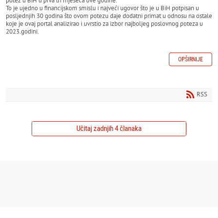
potez u BiH u prva tri mjeseca ove godine.
To je ujedno u financijskom smislu i najveći ugovor što je u BiH potpisan u
posljednjih 30 godina što ovom potezu daje dodatni primat u odnosu na ostale
koje je ovaj portal analizirao i uvrstio za izbor najboljeg poslovnog poteza u
2023.godini.
OPŠIRNIJE
RSS
Učitaj zadnjih 4 članaka