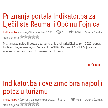
Priznanja portala Indikator.ba za
Lječilište Reumal i Općinu Fojnica
Indikator.ba
/ utorak, 08. novembar 2022.
0
Ocjena članka:
1006
Nema ocjena
Priznanja za najbolji potez u turizmu u ljetnoj turističkoj sezoni 2022. portal
Indikator.ba, uz ostale, uručena su i Lječilištu Reumal i Općini Fojnica na
svečanosti organiziranoj 3. novembra u Fojnici.
OPŠIRNIJE
Indikator.ba i ove zime bira najbolji
potez u turizmu
Indikator.ba
/ četvrtak, 22. decembar 2022.
0
953
Ocjena članka:
Nema ocjena