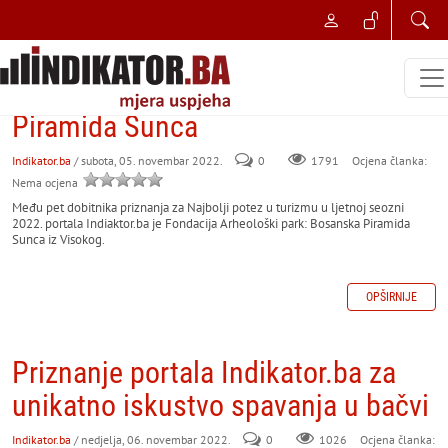
NAJBOLJI POSLOVNI POTEZ
Zasluženo priznanje Fondaciji
Arheološki park: Bosanska
Piramida Sunca
Indikator.ba
/ subota, 05. novembar 2022.
0
Ocjena članka:
1791
Nema ocjena
Među pet dobitnika priznanja za Najbolji potez u turizmu u ljetnoj seozni
2022. portala Indiaktor.ba je Fondacija Arheološki park: Bosanska Piramida
Sunca iz Visokog.
OPŠIRNIJE
Priznanje portala Indikator.ba za
unikatno iskustvo spavanja u bačvi
Indikator.ba
/ nedjelja, 06. novembar 2022.
0
Ocjena članka:
1026