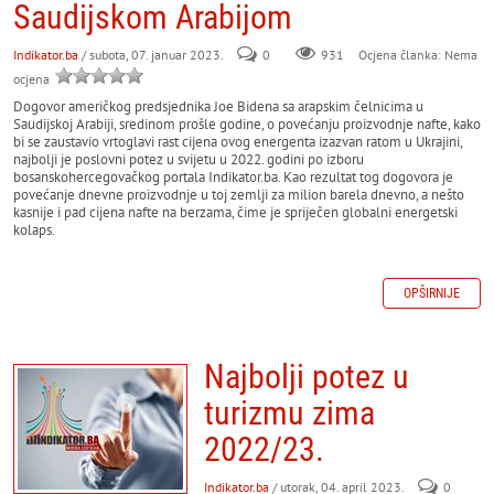
Saudijskom Arabijom
Indikator.ba
/ subota, 07. januar 2023.
0
931
Ocjena članka: Nema
ocjena
Dogovor američkog predsjednika Joe Bidena sa arapskim čelnicima u
Saudijskoj Arabiji, sredinom prošle godine, o povećanju proizvodnje nafte, kako
bi se zaustavio vrtoglavi rast cijena ovog energenta izazvan ratom u Ukrajini,
najbolji je poslovni potez u svijetu u 2022. godini po izboru
bosanskohercegovačkog portala Indikator.ba. Kao rezultat tog dogovora je
povećanje dnevne proizvodnje u toj zemlji za milion barela dnevno, a nešto
kasnije i pad cijena nafte na berzama, čime je spriječen globalni energetski
kolaps.
OPŠIRNIJE
Najbolji potez u
turizmu zima
2022/23.
Indikator.ba
/ utorak, 04. april 2023.
0