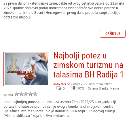
Sa prvim danom kalendarske zime, dakle od ovog četvrtka pa sve do 21.marta
2023. godine poslovni portal Indikator.ba evidentiraće sve dobre poteze u
zimskom turizmu u Bosni i Hercegovini i prvog dana proljeća saopštiti čiji je
potez bio najbolji.
OPŠIRNIJE
Najbolji potez u
zimskom turizmu na
talasima BH Radija 1
Indikator.ba
/ utorak, 27. decembar 2022.
0
973
Ocjena članka: Nema
ocjena
Izbor najboljeg poteza u turizmu za sezonu Zima 2022/23. u organizaciji
portala Indikator.ba promovisan je ovog vikenda na olimpijskom centru
Bjelašnica. Istoimeni hotel bio je domaćin BH Radiju 1 i njegovoj emisiji
"Vikend vidikovac" koja je uživo emitovana.