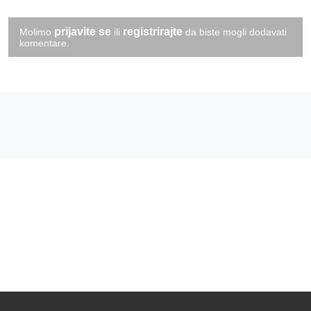
prijavite se
registrirajte
Molimo
ili
da biste mogli dodavati
komentare.