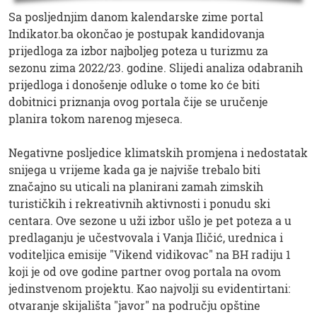
Sa posljednjim danom kalendarske zime portal
Indikator.ba okončao je postupak kandidovanja
prijedloga za izbor najboljeg poteza u turizmu za
sezonu zima 2022/23. godine. Slijedi analiza odabranih
prijedloga i donošenje odluke o tome ko će biti
dobitnici priznanja ovog portala čije se uručenje
planira tokom narenog mjeseca.
Negativne posljedice klimatskih promjena i nedostatak
snijega u vrijeme kada ga je najviše trebalo biti
značajno su uticali na planirani zamah zimskih
turističkih i rekreativnih aktivnosti i ponudu ski
centara. Ove sezone u uži izbor ušlo je pet poteza a u
predlaganju je učestvovala i Vanja Iličić, urednica i
voditeljica emisije "Vikend vidikovac" na BH radiju 1
koji je od ove godine partner ovog portala na ovom
jedinstvenom projektu. Kao najvolji su evidentirtani:
otvaranje skijališta "javor" na području opštine