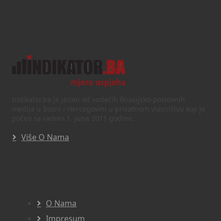
Text/HTML
Indikator.ba je jedan od vodećih finasijsko-poslovnih
medija u Bosni i Hercegovini u privatnom vlasništvu koji je
počeo sa radom 1. juna 2011 godine.
Više O Nama
Navigacija
O Nama
Impresum