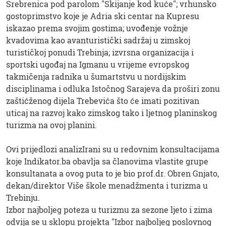
Srebrenica pod parolom "Skijanje kod kuće"; vrhunsko
gostoprimstvo koje je Adria ski centar na Kupresu
iskazao prema svojim gostima; uvođenje vožnje
kvadovima kao avanturistički sadržaj u zimskoj
turističkoj ponudi Trebinja; izvrsna organizacija i
sportski ugođaj na Igmanu u vrijeme evropskog
takmičenja radnika u šumartstvu u nordijskim
disciplinama i odluka Istočnog Sarajeva da proširi zonu
zaštićženog dijela Trebevića što će imati pozitivan
uticaj na razvoj kako zimskog tako i ljetnog planinskog
turizma na ovoj planini.
Ovi prijedlozi analizIrani su u redovnim konsultacijama
koje Indikator.ba obavlja sa članovima vlastite grupe
konsultanata a ovog puta to je bio prof.dr. Obren Gnjato,
dekan/direktor Više škole menadžmenta i turizma u
Trebinju.
Izbor najboljeg poteza u turizmu za sezone ljeto i zima
odvija se u sklopu projekta "Izbor najboljeg poslovnog