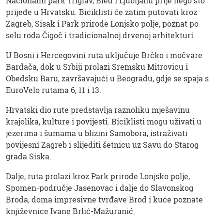
Nacionalni park Triglav, Bled i Ljubljanu prije nego što
prijeđe u Hrvatsku. Biciklisti će zatim putovati kroz
Zagreb, Sisak i Park prirode Lonjsko polje, poznat po
selu roda Čigoč i tradicionalnoj drvenoj arhitekturi.
U Bosni i Hercegovini ruta uključuje Brčko i močvare
Bardača, dok u Srbiji prolazi Sremsku Mitrovicu i
Obedsku Baru, završavajući u Beogradu, gdje se spaja s
EuroVelo rutama 6, 11 i 13.
Hrvatski dio rute predstavlja raznoliku mješavinu
krajolika, kulture i povijesti. Biciklisti mogu uživati ​​u
jezerima i šumama u blizini Samobora, istraživati ​​
povijesni Zagreb i slijediti šetnicu uz Savu do Starog
grada Siska.
Dalje, ruta prolazi kroz Park prirode Lonjsko polje,
Spomen-područje Jasenovac i dalje do Slavonskog
Broda, doma impresivne tvrđave Brod i kuće poznate
književnice Ivane Brlić-Mažuranić.