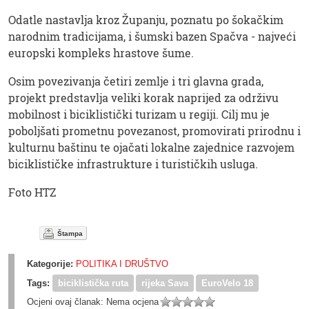
Odatle nastavlja kroz Županju, poznatu po šokačkim
narodnim tradicijama, i šumski bazen Spačva - najveći
europski kompleks hrastove šume.
Osim povezivanja četiri zemlje i tri glavna grada,
projekt predstavlja veliki korak naprijed za održivu
mobilnost i biciklistički turizam u regiji. Cilj mu je
poboljšati prometnu povezanost, promovirati prirodnu i
kulturnu baštinu te ojačati lokalne zajednice razvojem
biciklističke infrastrukture i turističkih usluga.
Foto HTZ
Štampa
Kategorije:
POLITIKA I DRUŠTVO
Tags:
biciklistička ruta
rijeka Sava
EuroVelo 18
Ocjeni ovaj članak:
Nema ocjena