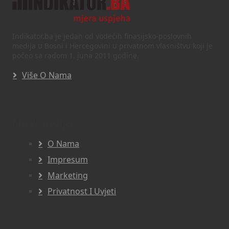
Indikator.ba je jedan od vodećih finasijsko-poslovnih
medija u Bosni i Hercegovini u privatnom vlasništvu koji je
počeo sa radom 1. juna 2011 godine.
Više O Nama
Navigacija
O Nama
Impresum
Marketing
Privatnost I Uvjeti