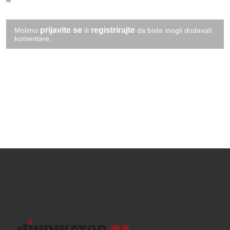
prijavite se
registrirajte
Molimo
ili
da biste mogli dodavati
komentare.
Text/HTML